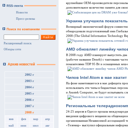
крупнейшие ОЕМ-производители персональн
RSS-лента
дополнительное количество памяти для сво
Новости
Пресс-релизы
Украина улучшила показатель
Всемирный экономический форум совместно
Поиск по компаниям
обнародовали подготовленный ими Глобаль
2008 (The Global Information Technology Re
Расширенный поиск
AMD обновляет линейку чипо
Обзоры сети
В 2008 году AMD планирует выпустить дв
(рабочее название Deneb) с тактовыми частот
Архив новостей
показателями TDP 95 Вт и оснащенных кеш-
2002 г
Чипов Intel Atom в мае хватит
2003 г
На фоне наметившегося в мае дефицита проц
2004 г
использовать эти чипы в бюджетных персона
и Asustek Computer, не будут испытывать с
2005 г
2006 г
Региональные телерадиокомпа
2007 г
24-25 апреля в Одессе прошла международ
2008 г
введения цифрового вещания на общенацион
янв
фев
мар
апр
организованная Независимой ассоциацией те
«Телемир» выступил официальным информа
май
июн
июл
авг