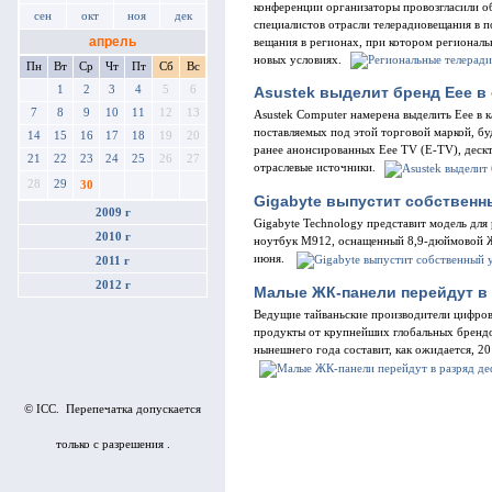
конференции организаторы провозгласили о
сен
окт
ноя
дек
специалистов отрасли телерадиовещания в 
апрель
вещания в регионах, при котором региональ
новых условиях.
Пн
Вт
Ср
Чт
Пт
Сб
Вс
1
2
3
4
5
6
Asustek выделит бренд Eee в
7
8
9
10
11
12
13
Asustek Computer намерена выделить Eee в к
поставляемых под этой торговой маркой, буд
14
15
16
17
18
19
20
ранее анонсированных Eee TV (E-TV), деск
21
22
23
24
25
26
27
отраслевые источники.
28
29
30
Gigabyte выпустит собствен
2009 г
Gigabyte Technology представит модель дл
2010 г
ноутбук M912, оснащенный 8,9-дюймовой Ж
июня.
2011 г
2012 г
Малые ЖК-панели перейдут в
Ведущие тайваньские производители цифров
продукты от крупнейших глобальных брендо
нынешнего года составит, как ожидается, 20
© ICC. Перепечатка допускается
только с разрешения .