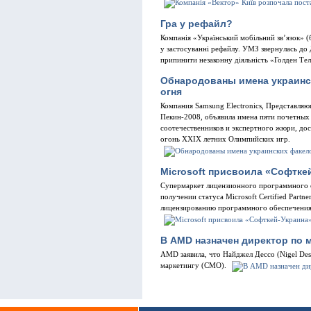
Гра у рефайл?
Компанія «Український мобільний зв’язок» 
у застосуванні рефайлу. УМЗ звернулась до 
припинити незаконну діяльність «Голден Те
Обнародованы имена украинс
огня
Компания Samsung Electronics, Представля
Пекин-2008, объявила имена пяти почетных
соотечественников и экспертного жюри, д
огонь XXIX летних Олимпийских игр.
Microsoft присвоила «Софткей-
Супермаркет лицензионного программного 
получении статуса Microsoft Certified Partn
лицензированию программного обеспечени
В AMD назначен директор по 
AMD заявила, что Найджел Дессо (Nigel Dess
маркетингу (CMO).