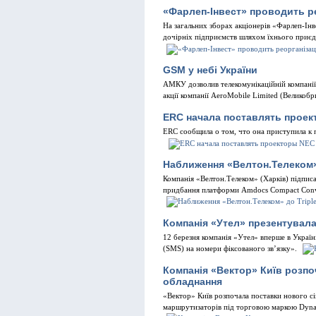
«Фарлеп-Інвест» проводить р
На загальних зборах акціонерів «Фарлеп-Інв
дочірніх підприємств шляхом їхнього приєд
GSM у небі України
АМКУ дозволив телекомунікаційній компанії
акції компанії AeroMobіle Lіmіted (Великобр
ERC начала поставлять прое
ERC сообщила о том, что она приступила к 
Наближення «Велтон.Телеком» 
Компанія «Велтон.Телеком» (Харків) підпи
придбання платформи Amdocs Compact Conver
Компанія «Утел» презентувал
12 березня компанія «Утел» вперше в Україн
(SMS) на номери фiксованого зв’язку».
Компанія «Вектор» Київ розпо
обладнання
«Вектор» Київ розпочала поставки нового с
маршрутизаторів під торговою маркою Dyn