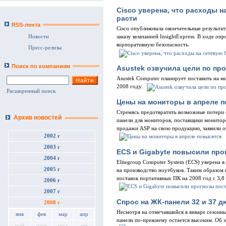
Cisco уверена, что расходы 
расти
RSS-лента
Cisco опубликовала окончательные результа
Новости
заказу компанией InsightExpress. В ходе оп
корпоративную безопасность.
Пресс-релизы
Поиск по компаниям
Asustek озвучила цели по пр
Asustek Computer планирует поставить на м
2008 году.
Расширенный поиск
Цены на мониторы в апреле 
Стремясь предотвратить возможные потери 
Архив новостей
панели для мониторов, поставщики монитор
продажи ASP на свою продукцию, заявили о
2002 г
2003 г
ECS и Gigabyte повысили про
2004 г
Elitegroup Computer System (ECS) уверена в
2005 г
на производство ноутбуков. Таким образом
поставок портативных ПК на 2008 год с 3,8
2006 г
2007 г
Спрос на ЖК-панели 32 и 37 д
2008 г
Несмотря на отмечавшийся в январе сезонны
янв
фев
мар
апр
панели по-прежнему остается высоким. Об 
май
июн
июл
авг