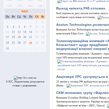
сен
окт
ноя
дек
Выход чипсета Р45 отложен
март
Intel перенесла дату начала поставок своег
Пн
Вт
Ср
Чт
Пт
Сб
Вс
сообщили отраслевые источники.
1
2
Accton Technologies розпочал
3
4
5
6
7
8
9
Компанія Accton Technologies розпочала реа
10
11
12
13
14
15
16
комутаторів Edge-Core.
17
18
19
20
21
22
23
Телекомунікаційна компанія «
24
25
26
27
29
30
28
Консалтинг» щодо придбання с
модернізації власної опорної 
31
Телекомунікаційна компанія «Адамант» під
серії 10G-комутаторів для модернізації влас
Акціонери УРС зустрінуться в
25 квітня у столиці РФ відбудуться загальні
© ICC. Перепечатка допускается
(Київ).
только с разрешения .
СКМ поповнює групу «Фарлеп
Компанія Ucomline Holding Limited (Кіпр), 
Антимонопольного комітету України на прид
«Цифрові системи зв’язку» (ЦСС, Одеса).