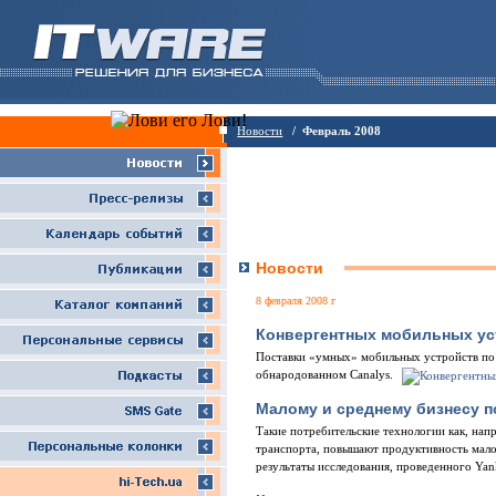
Новости
/ Февраль 2008
Новости
8 февраля 2008 г
Конвергентных мобильных ус
Поставки «умных» мобильных устройств по и
обнародованном Canalys.
Малому и среднему бизнесу п
Такие потребительские технологии как, нап
транспорта, повышают продуктивность малог
результаты исследования, проведенного Yan