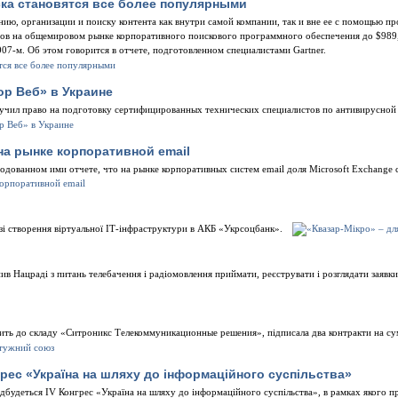
ка становятся все более популярными
ию, организации и поиску контента как внутри самой компании, так и вне ее с помощью пр
ов на общемировом рынке корпоративного поискового программного обеспечения до $989,7
007-м. Об этом говорится в отчете, подготовленном специалистами Gartner.
р Веб» в Украине
лучил право на подготовку сертифицированных технических специалистов по антивирусной 
на рынке корпоративной email
одованном ими отчете, что на рынке корпоративных систем email доля Microsoft Exchange 
зі створення віртуальної ІТ-інфраструктури в АКБ «Укрсоцбанк».
ив Нацраді з питань телебачення і радіомовлення приймати, реєструвати і розглядати заявки
одить до складу «Ситроникс Телекоммуникационные решения», підписала два контракти на с
грес «Україна на шляху до інформаційного суспільства»
дбудеться IV Конгрес «Україна на шляху до інформаційного суспільства», в рамках якого пр