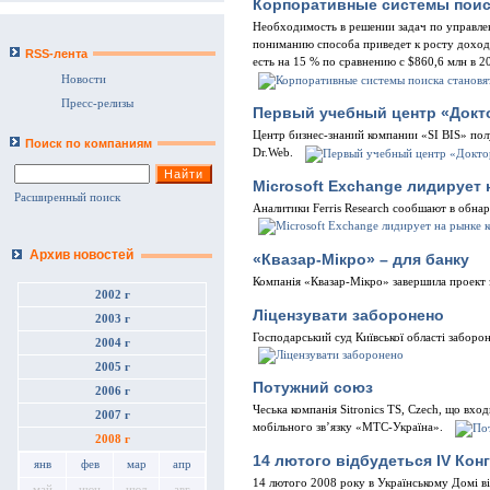
Корпоративные системы поис
Необходимость в решении задач по управлен
пониманию способа приведет к росту доход
RSS-лента
есть на 15 % по сравнению с $860,6 млн в 2
Новости
Пресс-релизы
Первый учебный центр «Докто
Центр бизнес-знаний компании «SI BIS» по
Поиск по компаниям
Dr.Web.
Microsoft Exchange лидирует 
Расширенный поиск
Аналитики Ferris Research сообшают в обнар
Архив новостей
«Квазар-Мікро» – для банку
Компанія «Квазар-Мікро» завершила проект 
2002 г
Ліцензувати заборонено
2003 г
Господарський суд Київської області заборон
2004 г
2005 г
Потужний союз
2006 г
Чеська компанія Sitronics TS, Czech, що вх
2007 г
мобільного зв’язку «МТС-Україна».
2008 г
14 лютого відбудеться IV Кон
янв
фев
мар
апр
14 лютого 2008 року в Українському Домі ві
май
июн
июл
авг