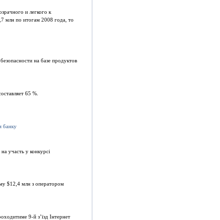
озрачного и легкого к
 млн по итогам 2008 года, то
безопасности на базе продуктов
составляет 65 %.
 на участь у конкурсі
уму $12,4 млн з оператором
оходитиме 9-й з’їзд Інтернет