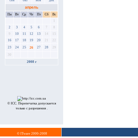
сен
окт
ноя
дек
апрель
Пн
Вт
Ср
Чт
Пт
Сб
Вс
1
2
3
4
5
6
7
8
9
10
11
12
13
14
15
16
17
18
19
20
21
22
23
24
25
27
28
29
26
30
2008 г
© ICC. Перепечатка допускается
только с разрешения .
© ITware 2000-2008