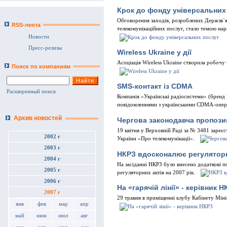
Крок до фонду унiверсальних
Обговорення заходiв, розроблених Держзв`я
RSS-лента
телекомунiкацiйних послуг, стало темою нар
Новости
Пресс-релизы
Wireless Ukraine у дiї
Асоцiацiя Wireless Ukraine створила робочу
Поиск по компаниям
SMS-контакт iз CDMA
Расширенный поиск
Компанiя «Українськi радiосистеми» (бренд 
повiдомленнями з українськими CDMA-опе
Архив новостей
Чергова законодавча пропози
19 квiтня у Верховнiй Радi за № 3481 зареє
2002 г
України «Про телекомунiкацiї».
2003 г
НКРЗ вдосконалює регуляторн
2004 г
На засiданнi НКРЗ було внесено додатковi по
2005 г
регуляторних актiв на 2007 рiк.
2006 г
На «гарячій лiнiї» - керівник Н
2007 г
29 травня в примiщеннi клубу Кабiнету Мiнiс
янв
фев
мар
апр
май
июн
июл
авг