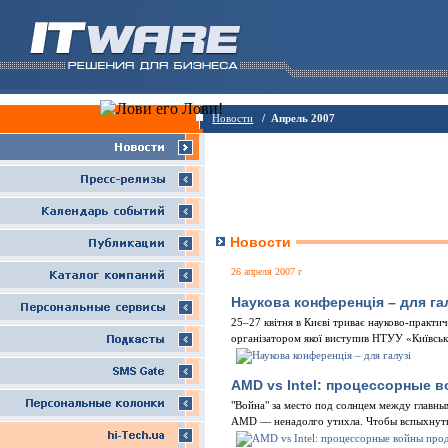
Новости
/ Апрель 2007
Новости
26 апреля 2007 г
Наукова конференція – для га
25–27 квiтня в Києвi триває науково-практи
органiзатором якої виступив НТУУ «Київськ
AMD vs Intel: процессорные
"Война" за место под солнцем между главны
AMD — ненадолго утихла. Чтобы вспыхнуть 