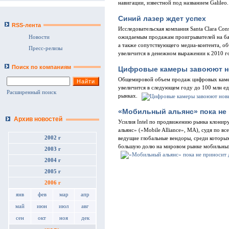
навигации, известной под названием Galileo.
Синий лазер ждет успех
RSS-лента
Исследовательская компания Santa Clara Con
Новости
ожидаемым продажам проигрывателей на баз
а также сопутствующего медиа-контента, об
Пресс-релизы
увеличится в денежном выражении к 2010 г
Поиск по компаниям
Цифровые камеры завоюют н
Общемировой объем продаж цифровых камер
увеличится в следующем году до 100 млн е
Расширенный поиск
рынках.
«Мобильный альянс» пока не
Архив новостей
Усилия Intel по продвижению рынка клонир
альянс» («Mobile Alliance», MA), судя по вс
2002 г
ведущие глобальные вендоры, среди которых
большую долю на мировом рынке мобильны
2003 г
2004 г
2005 г
2006 г
янв
фев
мар
апр
май
июн
июл
авг
сен
окт
ноя
дек