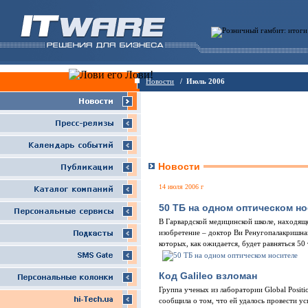
Новости
/ Июль 2006
Новости
14 июля 2006 г
50 ТБ на одном оптическом н
В Гарвардской медицинской школе, находящ
изобретение – доктор Ви Ренугопалакришнан
которых, как ожидается, будет равняться 50
Код Galileo взломан
Группа ученых из лаборатории Global Positi
сообщила о том, что ей удалось провести у