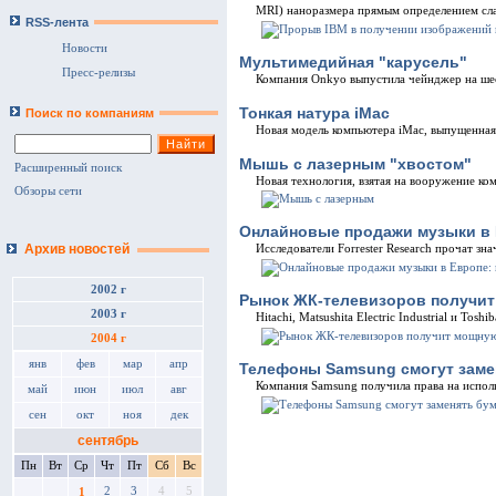
MRI) наноразмера прямым определением сла
RSS-лента
Новости
Мультимедийная "карусель"
Пресс-релизы
Компания Onkyo выпустила чейнджер на ше
Тонкая натура iMac
Поиск по компаниям
Новая модель компьютера iMac, выпущенная 
Мышь с лазерным "хвостом"
Расширенный поиск
Новая технология, взятая на вооружение ко
Обзоры сети
Онлайновые продажи музыки в 
Архив новостей
Исследователи Forrester Research прочат зн
2002 г
Рынок ЖК-телевизоров получи
2003 г
Hitachi, Matsushita Electric Industrial и T
2004 г
янв
фев
мар
апр
Телефоны Samsung смогут заме
Компания Samsung получила права на исполь
май
июн
июл
авг
сен
окт
ноя
дек
сентябрь
Пн
Вт
Ср
Чт
Пт
Сб
Вс
2
3
4
5
1