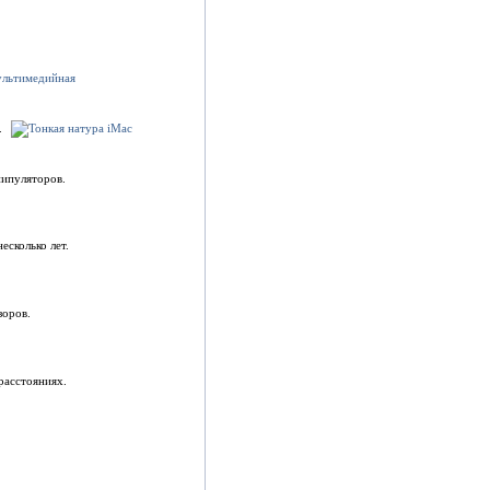
.
нипуляторов.
есколько лет.
зоров.
расстояниях.