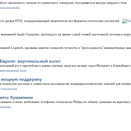
бого магнитного сигнала от единичного электрона, находящегося внутри твердого тела.
сть дисков DVD, поддерживающий практически все форматы оптических носителей.
компанией Apple Computer, претендует на звание самой тонкой настольной системы в мире
мпанией Logitech, призвана заметно повысить точность и "проходимость" компьютерных ма
Европе: вертикальный взлет
ачительный рост европейского рынка платных загрузок музыки через Интернет в ближайшие н
т мощную поддержку
oshiba подписали договор о совместном производстве жидкокристаллических панелей для телеви
нять бумажники
зование в своих мобильных телефонах технологии Philips по обмену данными на коротких 