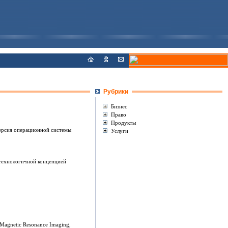
Рубрики
Бизнес
Право
Продукты
версия операционной системы
Услуги
отехнологичной концепцией
Magnetic Resonance Imaging,