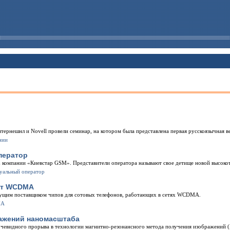
тернешнл и Novell провели семинар, на котором была представлена первая русскоязычная 
ператор
CE компании «Киевстар GSM». Представители оператора называют свое детище новой высок
рт WCDMA
дущим поставщиком чипов для сотовых телефонов, работающих в сетях WCDMA.
ажений наномасштаба
очевидного прорыва в технологии магнитно-резонансного метода получения изображений (