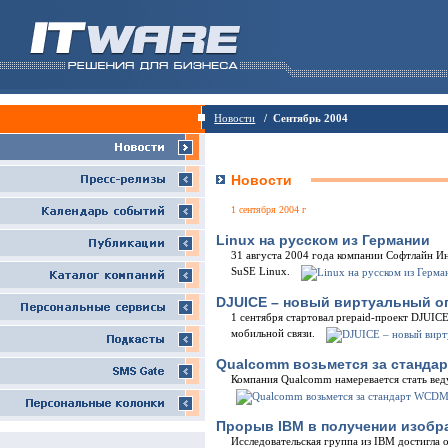
Новости
/ Сентябрь 2004
Новости
1 сентября 2004 г
Linux на русском из Германии
31 августа 2004 года компании Софтлайн Ин
SuSE Linux.
DJUICE – новый виртуальный о
1 сентября стартовал prepaid-проект DJUI
мобильной связи.
Qualcomm возьмется за станда
Компания Qualcomm намеревается стать ве
Прорыв IBM в получении изобр
Исследовательская группа из IBM достигла 