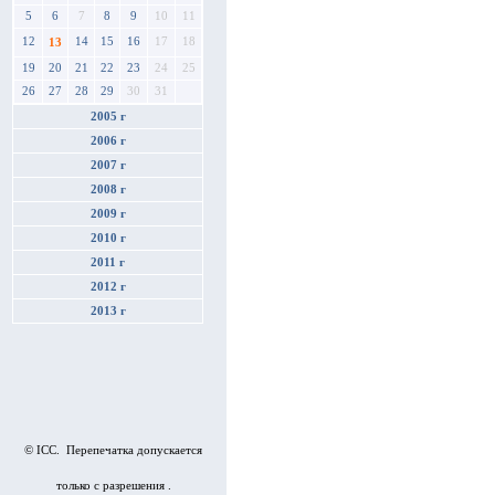
5
6
7
8
9
10
11
12
14
15
16
17
18
13
19
20
21
22
23
24
25
26
27
28
29
30
31
2005 г
2006 г
2007 г
2008 г
2009 г
2010 г
2011 г
2012 г
2013 г
© ICC. Перепечатка допускается
только с разрешения .