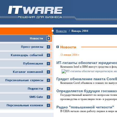
Новости
/ Январь 2004
Новости
13 января 2004 г
ИТ-гиганты обеспечат юридичес
Компании Intel и IBM внесут средства в фо
Грядет обновление пакета Corel
Компания Corel объявила о планах по выпус
Определяется будущее госзаказ
Государственный комитет по вопросам теле
производства и трансляции теле- и радиопр
Радио "повышенной четкости"
В США начало свою работу первое в мире к