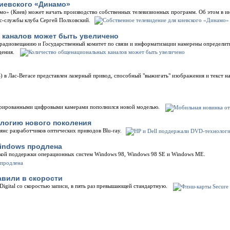
киевского «Динамо»
о» (Киев) может начать производство собственных телевизионных программ. Об этом в и
сс-службы клуба Сергей Полховский.
каналов может быть увеличено
 радиовещанию и Государственный комитет по связи и информатизации намерены определит
дения.
S) в Лас-Вегасе представлен лазерный привод, способный "выжигать" изображения и текст н
егрированными цифровыми камерами пополнился новой моделью.
ологию нового поколения
ьянс разработчиков оптических приводов Blu-ray.
indows продлена
ской поддержки операционных систем Windows 98, Windows 98 SE и Windows ME.
авили в скорости
Digital со скоростью записи, в пять раз превышающей стандартную.