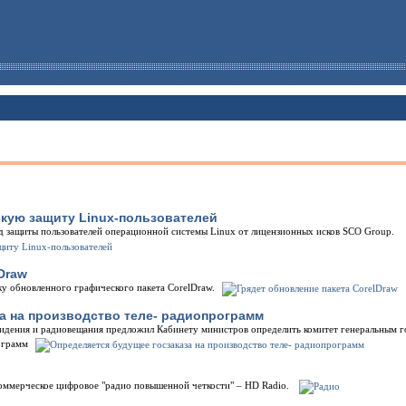
кую защиту Linux-пользователей
нд защиты пользователей операционной системы Linux от лицензионных исков SCO Group.
Draw
ку обновленного графического пакета CorelDraw.
а на производство теле- радиопрограмм
видения и радиовещания предложил Кабинету министров определить комитет генеральным г
ограмм
оммерческое цифровое "радио повышенной четкости" – HD Radio.