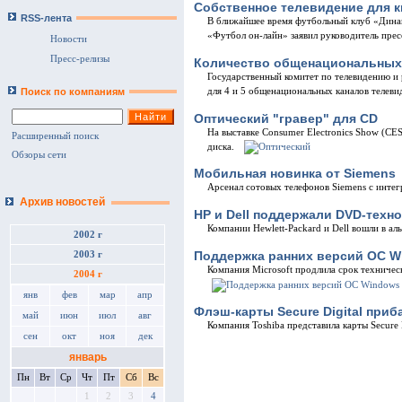
Собственное телевидение для 
RSS-лента
В ближайшее время футбольный клуб «Динам
«Футбол он-лайн» заявил руководитель пре
Новости
Пресс-релизы
Количество общенациональных 
Государственный комитет по телевидению и
для 4 и 5 общенациональных каналов телеви
Поиск по компаниям
Оптический "гравер" для CD
На выставке Consumer Electronics Show (CE
Расширенный поиск
диска.
Обзоры сети
Мобильная новинка от Siemens
Арсенал сотовых телефонов Siemens с инт
Архив новостей
HP и Dell поддержали DVD-техн
Компании Hewlett-Packard и Dell вошли в ал
2002 г
Поддержка ранних версий ОС W
2003 г
Компания Microsoft продлила срок техниче
2004 г
янв
фев
мар
апр
Флэш-карты Secure Digital приб
май
июн
июл
авг
Компания Toshiba представила карты Secure 
сен
окт
ноя
дек
январь
Пн
Вт
Ср
Чт
Пт
Сб
Вс
1
2
3
4