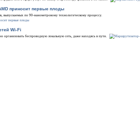
 AMD приносит первые плоды
в, выпускаемых по 90-нанометровому технологическому процессу.
тей Wi-Fi
о организовать беспроводную локальную сеть, даже находясь в пути.