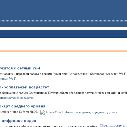
ужится с сетями Wi-Fi
хнологией передачи голоса в режиме "уоки-токи" с поддержкой беспроводных сетей Wi-Fi
икроплатежей возрастет
за ближайшие годы в Соединенных Штатах объем небольших платежей через он-лайн и моби
окарт среднего уровня
ческих чипов Geforce 6600.
ь цифровое видео
сотрудничать в сфере услуг по заказу и просмотру фильмов в он-лайне.