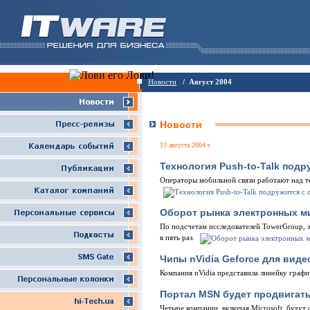
Новости
/ Август 2004
Новости
13 августа 2004 г
Технология Push-to-Talk подр
Операторы мобильной связи работают над те
Оборот рынка электронных м
По подсчетам исследователей TowerGroup, 
в пять раз.
Чипы nVidia Geforce для виде
Компания nVidia представила линейку графи
Портал MSN будет продвигат
Четыре компании, включая Microsoft, будут 