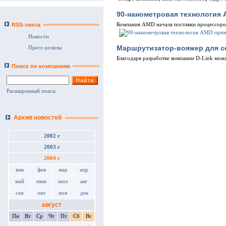
90-нанометровая технология
Компания AMD начала поставки процессоро
RSS-лента
Новости
Маршрутизатор-вояжер для се
Пресс-релизы
Благодаря разработке компании D-Link можн
Поиск по компаниям
Расширенный поиск
Архив новостей
2002 г
2003 г
2004 г
янв
фев
мар
апр
май
июн
июл
авг
сен
окт
ноя
дек
август
Пн
Вт
Ср
Чт
Пт
Сб
Вс