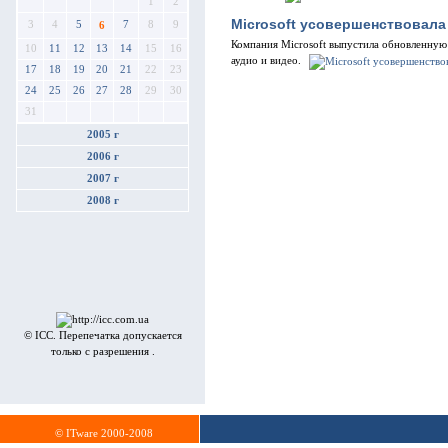
1
2
Microsoft усовершенствовала
3
4
5
7
8
9
6
Компания Microsoft выпустила обновленную
10
11
12
13
14
15
16
аудио и видео.
17
18
19
20
21
22
23
24
25
26
27
28
29
30
31
2005 г
2006 г
2007 г
2008 г
© ICC. Перепечатка допускается
только с разрешения .
© ITware 2000-2008