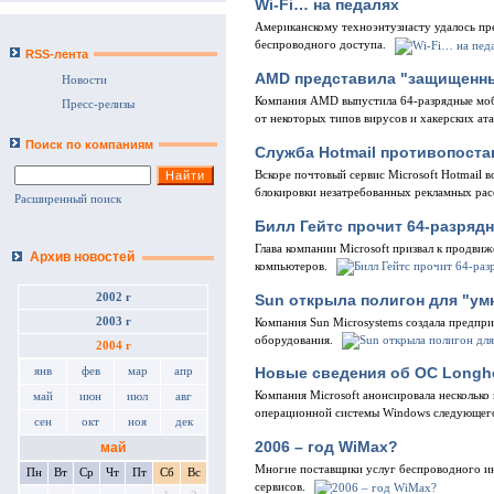
Wi-Fi… на педалях
Американскому техноэнтузиасту удалось пр
беспроводного доступа.
RSS-лента
AMD представила "защищенны
Новости
Компания AMD выпустила 64-разрядные моб
Пресс-релизы
от некоторых типов вирусов и хакерских ата
Поиск по компаниям
Служба Hotmail противопоста
Вскоре почтовый сервис Microsoft Hotmail 
блокировки незатребованных рекламных рас
Расширенный поиск
Билл Гейтс прочит 64-разряд
Глава компании Microsoft призвал к продви
Архив новостей
компьютеров.
Sun открыла полигон для "у
2002 г
2003 г
Компания Sun Microsystems создала предпр
оборудования.
2004 г
Новые сведения об ОС Longh
янв
фев
мар
апр
Компания Microsoft анонсировала несколько
май
июн
июл
авг
операционной системы Windows следующего
сен
окт
ноя
дек
2006 – год WiMax?
май
Многие поставщики услуг беспроводного ин
Пн
Вт
Ср
Чт
Пт
Сб
Вс
сервисов.