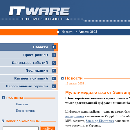
Новости
/ Апрель 2005
Новости
12 апреля 2005 г
Мультимедиа-атака от Samsun
RSS-лента
Южнокорейская компания презентовала в 
также долгожданный цифровой миникомбай
Новости
Пресс-релизы
Цифровые аудиоплейеры – одна из самых быс
исследования
аналитиков из iSuppli. Чтобы о
MP3-гаджета,
Samsung Electronics
пополнила 
Поиск по компаниям
уже доступны в Украине.