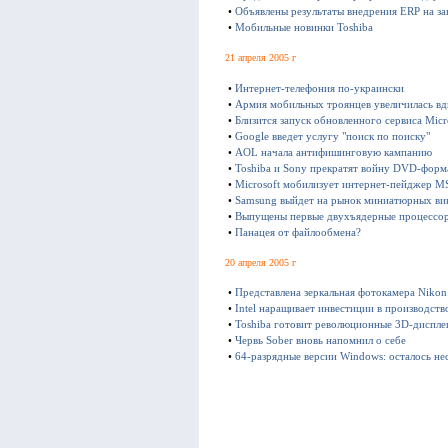
•
Объявлены результаты внедрения ERP на за
•
Мобильные новинки Toshiba
21 апреля 2005 г
•
Интернет-телефония по-украински
•
Армия мобильных троянцев увеличилась вд
•
Близится запуск обновленного сервиса Micr
•
Google введет услугу "поиск по поиску"
•
AOL начала антифишинговую кампанию
•
Toshiba и Sony прекратят войну DVD-форм
•
Microsoft мобилизует интернет-пейджер M
•
Samsung выйдет на рынок миниатюрных ви
•
Выпущены первые двухъядерные процесс
•
Панацея от файлообмена?
20 апреля 2005 г
•
Представлена зеркальная фотокамера Niko
•
Intel наращивает инвестиции в производств
•
Toshiba готовит революционные 3D-диспле
•
Червь Sober вновь напомнил о себе
•
64-разрядные версии Windows: осталось не