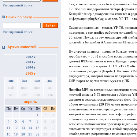
Так, в числе плейеров на базе флэш-памяти 
Расширенный поиск
T7. Все они поддерживают четыре формата 
Каждый плейер одновременно является и рад
Поиск по сайту
информации plug&play, а модель YP-Т7 – это
Самая миниатюрная – модель YP-T6, пришедш
Расширенный поиск
подсветки, а сам плейер работает от одной 
20 часов. Похож на эту модель другой плей
дисплей, а батарейки AA хватает на 42 часа 
Архив новостей
Ну а третья новинка – намного больше, чем 
коробка (вес – 35 г) способно воспроизводит
2002 г
цветов) JPEG-картинки и текст. Правда, пр
2003 г
занимает некоторое время. ПО YP-Т7 (Media P
2004 г
онлайновых ресурсов (Napster). Питание YP-
2005 г
аккумулятора, который можно подзаряжать чер
янв
фев
мар
апр
USB-порта во время записи музыки с ПК.
май
июн
июл
авг
Линейка MP3 со встроенными жесткими диск
жесткий диск на 5 ГБ поселился в Jukebox Y
сен
окт
ноя
дек
экраном и возможностью просмотра фото. Ес
апрель
объем мультимедиа (20 ГБ) может поместить
Пн
Вт
Ср
Чт
Пт
Сб
Вс
вместительного винчестера модель отличают 
который позволяет переписывать фотографии
1
2
3
объемами музыки аппарат оснащен системой 
4
5
6
7
8
9
10
всем этим возможностям просмотр видео – ос
11
12
13
14
15
16
17
автоматически конвертирует любой видеофо
необходимого разрешения с помощью десятой 
18
19
20
21
22
23
24