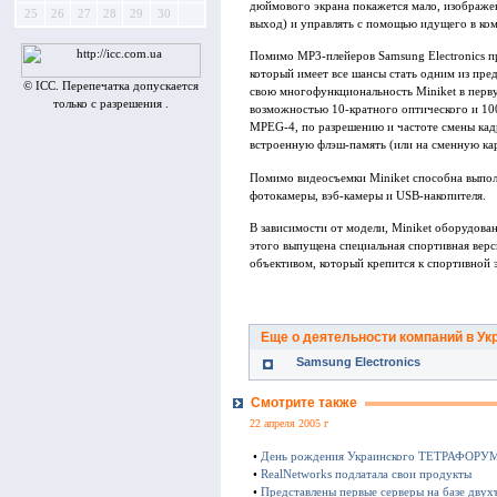
дюймового экрана покажется мало, изображе
25
26
27
28
29
30
выход) и управлять с помощью идущего в ком
Помимо MP3-плейеров Samsung Electronics п
который имеет все шансы стать одним из пре
© ICC. Перепечатка допускается
свою многофункциональность Miniket в перв
только с разрешения .
возможностью 10-кратного оптического и 10
MPEG-4, по разрешению и частоте смены кад
встроенную флэш-память (или на сменную кар
Помимо видеосъемки Miniket способна выпол
фотокамеры, вэб-камеры и USB-накопителя.
В зависимости от модели, Miniket оборудова
этого выпущена специальная спортивная вер
объективом, который крепится к спортивной э
Еще о деятельности компаний в Ук
Samsung Electronics
Смотрите также
22 апреля 2005 г
•
День рождения Украинского ТЕТРАФОРУ
•
RealNetworks подлатала свои продукты
•
Представлены первые серверы на базе двух