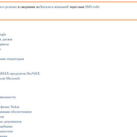
есс-релизах
и сведениях из
Каталога компаний
через наш
SMS-гейт
.
ogle
х дисков
ервисы
м
ьным операторам
у WiMAX-продуктов SkyWAX
оли Microsoft
озможности
а
тфонах Nokia
аммным обеспечением
нии
ных документов
ошибками
чипсетов
омами