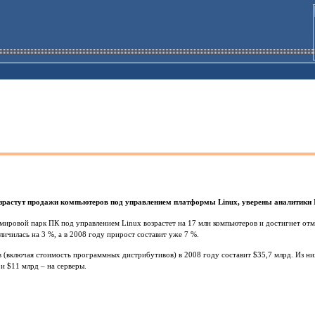
озрастут продажи компьютеров под управлением платформы Linux, уверены аналитики 
 мировой парк ПК под управлением Linux возрастет на 17 млн компьютеров и достигнет отм
ичилась на 3 %, а в 2008 году прирост составит уже 7 %.
(включая стоимость программных дистрибутивов) в 2008 году составит $35,7 млрд. Из ни
и $11 млрд – на серверы.