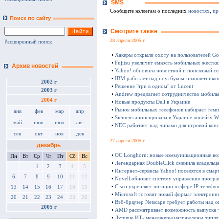
SMS
Сообщите коллегам о последних
новостях
,
пр
Поиск по сайту
Смотрите также
28 апреля 2005 г
Расширенный поиск
•
Хакеры открыли охоту на пользователей Go
•
Fujitsu увеличит емкость мобильных жестки
Архив новостей
•
Yahoo! обновила новостной и поисковый с
•
IBM работает над ноутбуком-планшетнико
2002 г
•
Решение "три в одном" от Lucent
2003 г
•
Andrew предлагает сотрудничество мобил
2004 г
•
Новые продукты Dell в Украине
•
Рынок мобильных телефонов набирает темп
янв
фев
мар
апр
•
Siemens анонсировала в Украине линейк
май
июн
июл
авг
•
NEC работает над чипами для игровой конс
сен
окт
ноя
дек
27 апреля 2005 г
декабрь
•
ОС Longhorn: новые коммуникационные в
Пн
Вт
Ср
Чт
Пт
Сб
Вс
•
Легендарная DoubleClick сменила владельц
1
2
3
4
5
•
Интернет-сервисы Yahoo! поселятся в смар
6
7
8
9
10
11
12
•
Novell обновит систему управления прогр
•
Cisco укрепляет позиции в сфере IP-телефо
13
14
15
16
17
18
19
•
Microsoft готовит новый формат электрон
20
21
22
23
24
25
26
•
Вэб-браузер Netscape требует работы над 
2005 г
•
AMD рассматривает возможность выпуска 
•
Лучшие ИТ- менеджеры награждены дипл