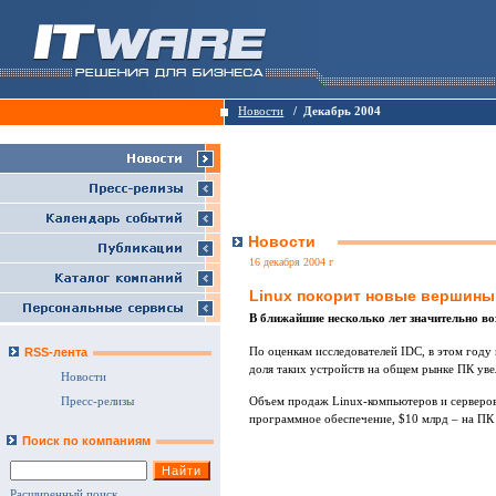
Новости
/ Декабрь 2004
Новости
16 декабря 2004 г
Linux покорит новые вершины
В ближайшие несколько лет значительно в
По оценкам исследователей IDC, в этом году
RSS-лента
доля таких устройств на общем рынке ПК увел
Новости
Объем продаж Linux-компьютеров и серверов 
Пресс-релизы
программное обеспечение, $10 млрд – на ПК 
Поиск по компаниям
Расширенный поиск