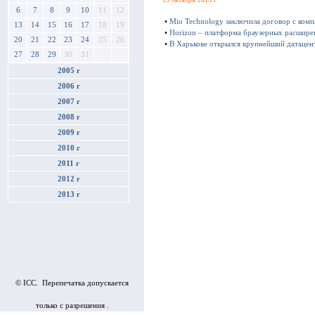
6
7
8
9
10
11
12
•
Mio Technology заключила договор с ком
13
14
15
16
17
18
19
•
Horizon – платформа браузерных расшире
20
21
22
23
24
25
26
•
В Харькове открылся крупнейший датацен
27
28
29
30
31
2005 г
2006 г
2007 г
2008 г
2009 г
2010 г
2011 г
2012 г
2013 г
© ICC. Перепечатка допускается
только с разрешения .