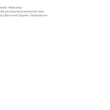
панией «Навигатор»
ний для операторов мобильной связи
тр в Восточной Украине «Onehostpower»