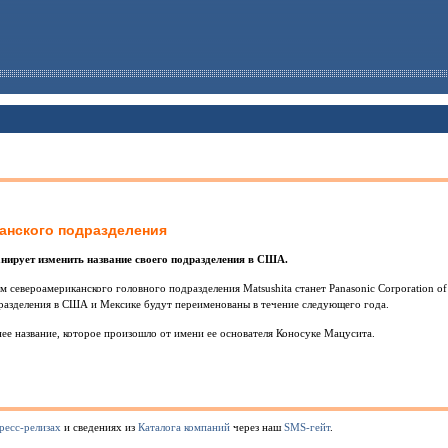
канского подразделения
планирует изменить название своего подразделения в США.
 североамериканского головного подразделения Matsushita станет Panasonic Corporation of
дразделения в США и Мексике будут переименованы в течение следующего года.
ее название, которое произошло от имени ее основателя Коносуке Мацусита.
ресс-релизах
и сведениях из
Каталога компаний
через наш
SMS-гейт
.