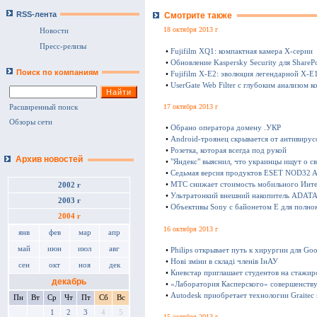
RSS-лента
Смотрите также
18 октября 2013 г
Новости
Пресс-релизы
•
Fujifilm XQ1: компактная камера Х-серии
•
Обновление Kaspersky Security для SharePo
Поиск по компаниям
•
Fujifilm X-E2: эволюция легендарной X-E
•
UserGate Web Filter с глубоким анализом к
17 октября 2013 г
Расширенный поиск
Обзоры сети
•
Обрано оператора домену .УКР
•
Android-троянец скрывается от антивирус
•
Розетка, которая всегда под рукой
Архив новостей
•
"Яндекс" выяснил, что украинцы ищут о с
•
Седьмая версия продуктов ESET NOD32 Ant
•
МТС снижает стоимость мобильного Инте
2002 г
•
Ультратонкий внешний накопитель ADATA 
2003 г
•
Объективы Sony с байонетом E для полно
2004 г
16 октября 2013 г
янв
фев
мар
апр
май
июн
июл
авг
•
Philips открывает путь к хирургии для Goo
•
Нові зміни в складі членів ІнАУ
сен
окт
ноя
дек
•
Киевстар приглашает студентов на стажир
декабрь
•
«Лаборатория Касперского» совершенству
•
Autodesk приобретает технологии Graitec
Пн
Вт
Ср
Чт
Пт
Сб
Вс
1
2
3
4
5
15 октября 2013 г