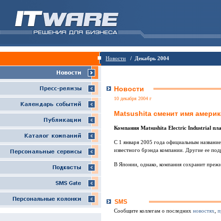
Новости
/ Декабрь 2004
Новости
10 декабря 2004 г
Matsushita сменит имя амери
Компания Matsushita Electric Industrial 
C 1 января 2005 года официальным названием
известного брэнда компании. Другие ее по
В Японии, однако, компания сохранит прежн
SMS
Сообщите коллегам о последних
новостях
,
п