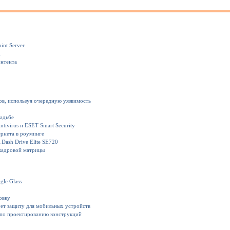
int Server
1
онтента
ов, используя очередную уязвимость
вадьбе
ivirus и ESET Smart Security
рнета в роуминге
Dash Drive Elite SE720
кадровой матрицы
gle Glass
овку
ет защиту для мобильных устройств
 по проектированию конструкций