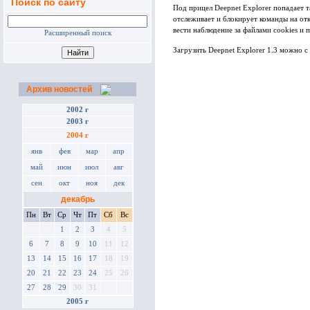
Поиск по сайту
Под прицел Deepnet Explorer попадает 
отслеживает и блокирует команды на отк
вести наблюдение за файлами cookies и
Расширенный поиск
Загрузить Deepnet Explorer 1.3 можно с
Архив новостей
2002 г
2003 г
2004 г
янв
фев
мар
апр
май
июн
июл
авг
сен
окт
ноя
дек
декабрь
Пн
Вт
Ср
Чт
Пт
Сб
Вс
1
2
3
4
5
6
7
8
9
10
11
12
13
14
15
16
17
18
19
20
21
22
23
24
25
26
27
28
29
30
31
2005 г