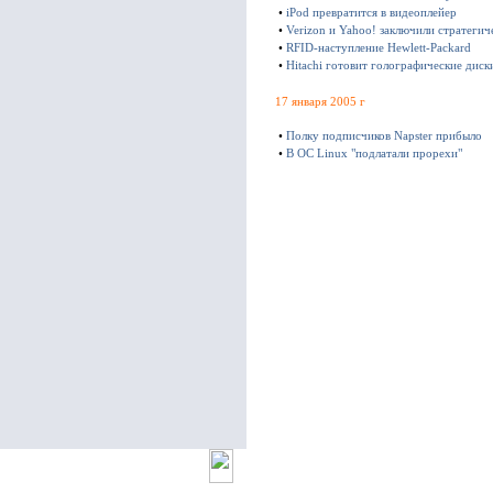
•
iPod превратится в видеоплейер
•
Verizon и Yahoo! заключили стратегич
•
RFID-наступление Hewlett-Packard
•
Hitachi готовит голографические диск
17 января 2005 г
•
Полку подписчиков Napster прибыло
•
В ОС Linux "подлатали прорехи"
© ITware 2000-2004