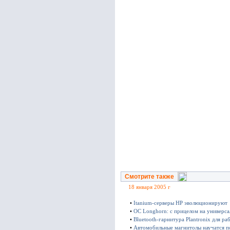
Смотрите также
18 января 2005 г
•
Itanium-серверы HP эволюционируют
•
ОС Longhorn: с прицелом на универса
•
Bluetooth-гарнитура Plantronix для ра
•
Автомобильные магнитолы научатся п