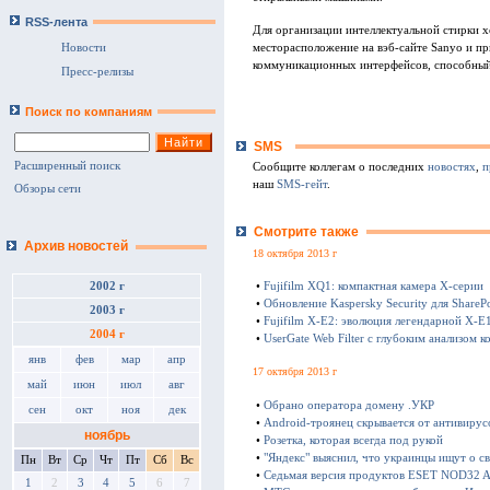
RSS-лента
Для организации интеллектуальной стирки х
месторасположение на вэб-сайте Sanyo и п
Новости
коммуникационных интерфейсов, способный
Пресс-релизы
Поиск по компаниям
SMS
Расширенный поиск
Сообщите коллегам о последних
новостях
,
п
наш
SMS-гейт
.
Обзоры сети
Смотрите также
Архив новостей
18 октября 2013 г
•
Fujifilm XQ1: компактная камера Х-серии
2002 г
•
Обновление Kaspersky Security для SharePo
2003 г
•
Fujifilm X-E2: эволюция легендарной X-E
2004 г
•
UserGate Web Filter с глубоким анализом к
янв
фев
мар
апр
17 октября 2013 г
май
июн
июл
авг
•
Обрано оператора домену .УКР
сен
окт
ноя
дек
•
Android-троянец скрывается от антивирус
ноябрь
•
Розетка, которая всегда под рукой
•
"Яндекс" выяснил, что украинцы ищут о с
Пн
Вт
Ср
Чт
Пт
Сб
Вс
•
Седьмая версия продуктов ESET NOD32 Ant
1
2
3
4
5
6
7