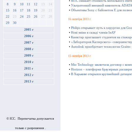
•
МТС снижает стоимость мобильного Инте
8
9
10
11
12
13
14
•
Ультратонкий внешний накопитель ADATA 
•
Объективы Sony с байонетом E для полно
15
16
17
18
19
20
21
22
23
24
25
26
27
28
16 октября 2013 г
29
30
•
Philips открывает путь к хирургии для Goo
2005 г
•
Нові зміни в складі членів ІнАУ
2006 г
•
Киевстар приглашает студентов на стажир
•
«Лаборатория Касперского» совершенству
2007 г
•
Autodesk приобретает технологии Graitec
2008 г
2009 г
15 октября 2013 г
2010 г
•
Mio Technology заключила договор с ком
2011 г
•
Horizon – платформа браузерных расшире
•
В Харькове открылся крупнейший датацен
2012 г
2013 г
© ICC. Перепечатка допускается
только с разрешения .