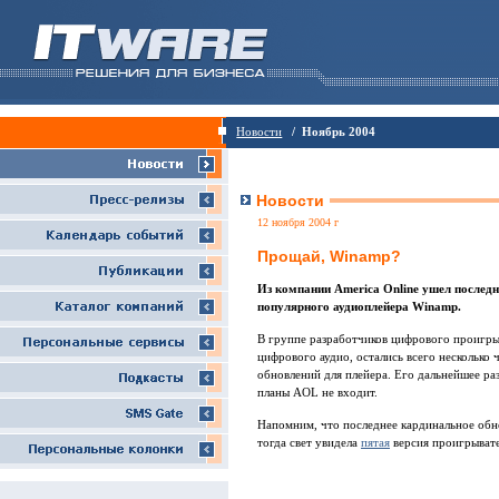
Новости
/ Ноябрь 2004
Новости
12 ноября 2004 г
Прощай, Winamp?
Из компании America Online ушел последн
популярного аудиоплейера Winamp.
В группе разработчиков цифрового проигры
цифрового аудио, остались всего несколько
обновлений для плейера. Его дальнейшее ра
планы AOL не входит.
Напомним, что последнее кардинальное обн
тогда свет увидела
пятая
версия проигрывате