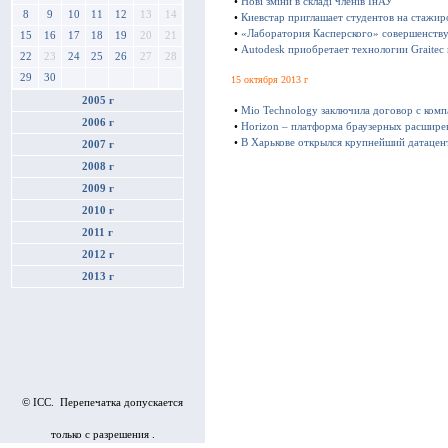
•
Нові зміни в складі членів ІнАУ
8
9
10
11
12
13
14
•
Киевстар приглашает студентов на стажир
•
«Лаборатория Касперского» совершенству
15
16
17
18
19
20
21
•
Autodesk приобретает технологии Graitec
22
23
24
25
26
27
28
29
30
15 октября 2013 г
2005 г
•
Mio Technology заключила договор с ком
2006 г
•
Horizon – платформа браузерных расшире
•
В Харькове открылся крупнейший датацен
2007 г
2008 г
2009 г
2010 г
2011 г
2012 г
2013 г
© ICC. Перепечатка допускается
только с разрешения .