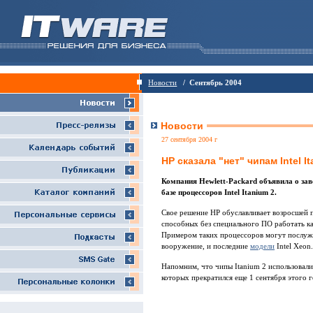
Новости
/ Сентябрь 2004
Новости
27 сентября 2004 г
HP сказала "нет" чипам Intel I
Компания Hewlett-Packard объявила о за
базе процессоров Intel Itanium 2.
Свое решение HP обуславливает возросшей 
способных без специального ПО работать ка
Примером таких процессоров могут послу
вооружение, и последние
модели
Intel Xeon.
Напомним, что чипы Itanium 2 использовали
которых прекратился еще 1 сентября этого г