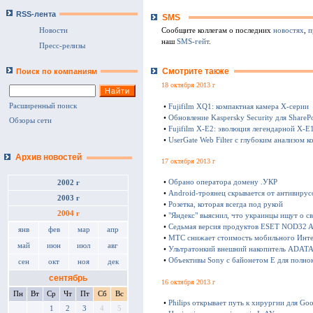
RSS-лента
SMS
Сообщите коллегам о последних
новостях
,
п
Новости
наш
SMS-гейт
.
Пресс-релизы
Смотрите также
Поиск по компаниям
18 октября 2013 г
Расширенный поиск
•
Fujifilm XQ1: компактная камера Х-серии
•
Обновление Kaspersky Security для SharePo
Обзоры сети
•
Fujifilm X-E2: эволюция легендарной X-E
•
UserGate Web Filter с глубоким анализом к
Архив новостей
17 октября 2013 г
•
Обрано оператора домену .УКР
2002 г
•
Android-троянец скрывается от антивирус
2003 г
•
Розетка, которая всегда под рукой
2004 г
•
"Яндекс" выяснил, что украинцы ищут о с
•
Седьмая версия продуктов ESET NOD32 Ant
янв
фев
мар
апр
•
МТС снижает стоимость мобильного Инте
май
июн
июл
авг
•
Ультратонкий внешний накопитель ADATA 
•
Объективы Sony с байонетом E для полно
сен
окт
ноя
дек
сентябрь
16 октября 2013 г
Пн
Вт
Ср
Чт
Пт
Сб
Вс
•
Philips открывает путь к хирургии для Goo
1
2
3
4
5