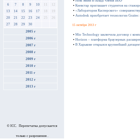
•
Нові зміни в складі членів ІнАУ
6
7
8
9
10
11
12
•
Киевстар приглашает студентов на стажир
•
«Лаборатория Касперского» совершенству
13
14
15
16
17
18
19
•
Autodesk приобретает технологии Graitec
20
21
22
23
24
25
26
27
28
29
30
15 октября 2013 г
2005 г
•
Mio Technology заключила договор с ком
2006 г
•
Horizon – платформа браузерных расшире
•
В Харькове открылся крупнейший датацен
2007 г
2008 г
2009 г
2010 г
2011 г
2012 г
2013 г
© ICC. Перепечатка допускается
только с разрешения .