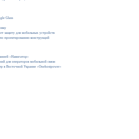
gle Glass
овку
ет защиту для мобильных устройств
 по проектированию конструкций
панией «Навигатор»
ний для операторов мобильной связи
тр в Восточной Украине «Onehostpower»