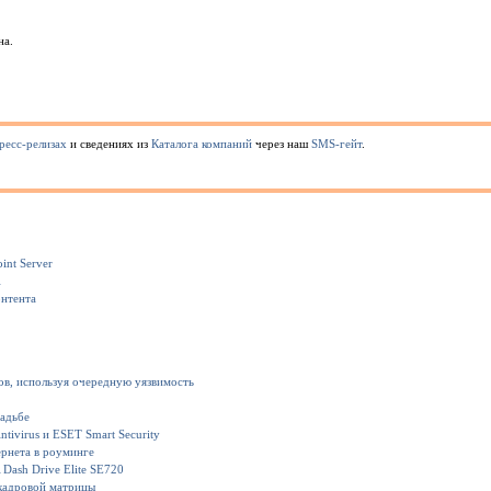
на.
ресс-релизах
и сведениях из
Каталога компаний
через наш
SMS-гейт
.
int Server
1
онтента
ов, используя очередную уязвимость
вадьбе
ivirus и ESET Smart Security
рнета в роуминге
Dash Drive Elite SE720
кадровой матрицы