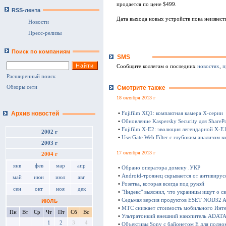
продается по цене $499.
RSS-лента
Дата выхода новых устройств пока неизвест
Новости
Пресс-релизы
Поиск по компаниям
SMS
Сообщите коллегам о последних
новостях
,
п
Расширенный поиск
Обзоры сети
Смотрите также
18 октября 2013 г
Архив новостей
•
Fujifilm XQ1: компактная камера Х-серии
•
Обновление Kaspersky Security для SharePo
•
Fujifilm X-E2: эволюция легендарной X-E
2002 г
•
UserGate Web Filter с глубоким анализом к
2003 г
17 октября 2013 г
2004 г
янв
фев
мар
апр
•
Обрано оператора домену .УКР
•
Android-троянец скрывается от антивирус
май
июн
июл
авг
•
Розетка, которая всегда под рукой
сен
окт
ноя
дек
•
"Яндекс" выяснил, что украинцы ищут о с
июль
•
Седьмая версия продуктов ESET NOD32 Ant
•
МТС снижает стоимость мобильного Инте
Пн
Вт
Ср
Чт
Пт
Сб
Вс
•
Ультратонкий внешний накопитель ADATA 
1
2
3
4
•
Объективы Sony с байонетом E для полно