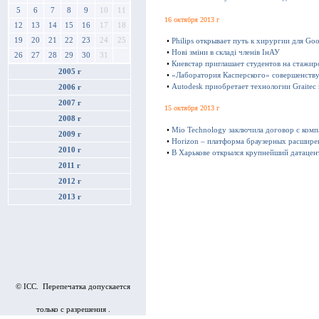
5
6
7
8
9
10
11
16 октября 2013 г
12
13
14
15
16
17
18
19
20
21
22
23
24
25
•
Philips открывает путь к хирургии для Goo
•
Нові зміни в складі членів ІнАУ
26
27
28
29
30
31
•
Киевстар приглашает студентов на стажир
2005 г
•
«Лаборатория Касперского» совершенству
•
Autodesk приобретает технологии Graitec
2006 г
2007 г
15 октября 2013 г
2008 г
•
Mio Technology заключила договор с ком
2009 г
•
Horizon – платформа браузерных расшире
2010 г
•
В Харькове открылся крупнейший датацен
2011 г
2012 г
2013 г
© ICC. Перепечатка допускается
только с разрешения .