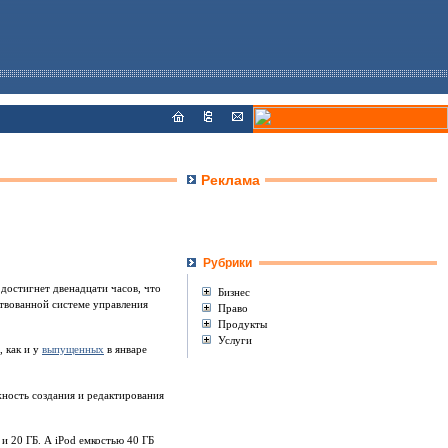
Реклама
Рубрики
достигнет двенадцати часов, что
Бизнес
ствованной системе управления
Право
Продукты
Услуги
 как и у
выпущенных
в январе
ность создания и редактирования
 и 20 ГБ. А iPod емкостью 40 ГБ