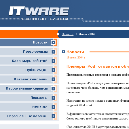
Новости
/ Июль 2004
Новости
19 июля 2004 г
Плейеры iPod готовятся к об
Появились первые сведения о новых цифр
Новые модели iPod станут уже четвертым по
на четыре часа больше, чем в нынешних мод
питанием.
Навигация по меню и вызов основных функц
моделей iPod mini.
В функциональности также появятся некото
более одного плей-листа средствами самого
iPod емкостью 20 ГБ будет продаваться по ц