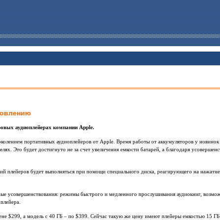
новлению
овых аудиоплейерах компании Apple.
колением портативных аудиоплейеров от Apple. Время работы от аккумуляторов у новинок 
елях. Это будет достигнуто не за счет увеличения емкости батарей, а благодаря усовершен
ий плейеров будет выполняться при помощи специального диска, реагирующего на нажатие,
рые усовершенствования: режимы быстрого и медленного прослушивания аудиокниг, возмож
 плейера.
ене $299, а модель с 40 ГБ – по $399. Сейчас такую же цену имеют плейеры емкостью 15 ГБ