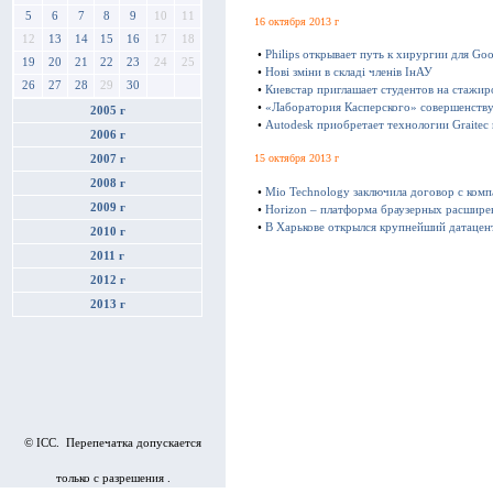
5
6
7
8
9
10
11
16 октября 2013 г
12
13
14
15
16
17
18
•
Philips открывает путь к хирургии для Goo
19
20
21
22
23
24
25
•
Нові зміни в складі членів ІнАУ
26
27
28
29
30
•
Киевстар приглашает студентов на стажир
•
«Лаборатория Касперского» совершенству
2005 г
•
Autodesk приобретает технологии Graitec
2006 г
15 октября 2013 г
2007 г
2008 г
•
Mio Technology заключила договор с ком
2009 г
•
Horizon – платформа браузерных расшире
•
В Харькове открылся крупнейший датацен
2010 г
2011 г
2012 г
2013 г
© ICC. Перепечатка допускается
только с разрешения .