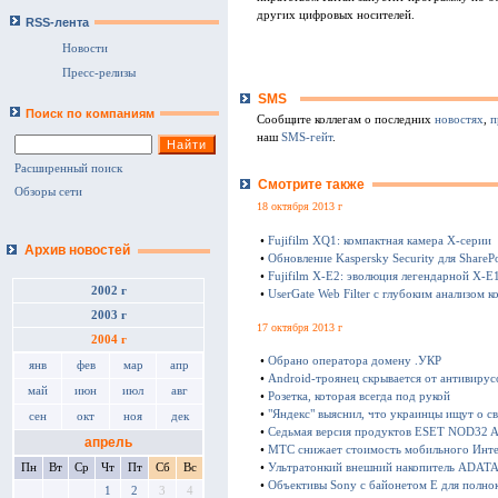
других цифровых носителей.
RSS-лента
Новости
Пресс-релизы
SMS
Поиск по компаниям
Сообщите коллегам о последних
новостях
,
п
наш
SMS-гейт
.
Расширенный поиск
Смотрите также
Обзоры сети
18 октября 2013 г
•
Fujifilm XQ1: компактная камера Х-серии
Архив новостей
•
Обновление Kaspersky Security для SharePo
•
Fujifilm X-E2: эволюция легендарной X-E
2002 г
•
UserGate Web Filter с глубоким анализом к
2003 г
17 октября 2013 г
2004 г
•
Обрано оператора домену .УКР
янв
фев
мар
апр
•
Android-троянец скрывается от антивирус
май
июн
июл
авг
•
Розетка, которая всегда под рукой
•
"Яндекс" выяснил, что украинцы ищут о с
сен
окт
ноя
дек
•
Седьмая версия продуктов ESET NOD32 Ant
апрель
•
МТС снижает стоимость мобильного Инте
Пн
Вт
Ср
Чт
Пт
Сб
Вс
•
Ультратонкий внешний накопитель ADATA 
•
Объективы Sony с байонетом E для полно
1
2
3
4