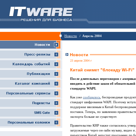
Новости
/ Апрель 2004
Новости
23 апреля 2004 г
Китай снимет "блокаду Wi-Fi"
После длительных переговоров с америка
вводить в действие закон об обязательно
стандарта WAPI.
Как уже
сообщалось
, беспроводные продук
стандарт шифрования WAPI. Поэтому вступле
поддержке ввозимым в Китай беспроводным
поставок. Теперь, по заявлению правительст
экспорта больше не существует.
Правительство КНР также согласилось утвер
загружаемые через он-лайн музыку, видео и 
пиратством Китай запустит программу по б