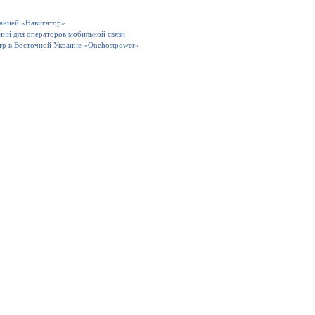
панией «Навигатор»
ний для операторов мобильной связи
тр в Восточной Украине «Onehostpower»