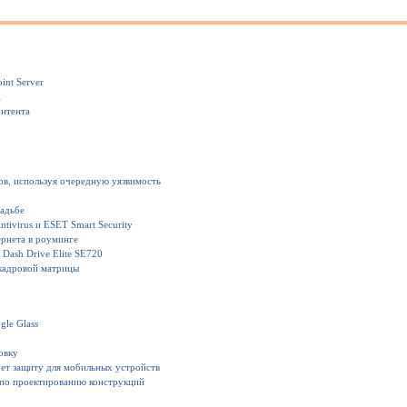
int Server
1
онтента
ов, используя очередную уязвимость
вадьбе
ivirus и ESET Smart Security
рнета в роуминге
Dash Drive Elite SE720
кадровой матрицы
gle Glass
овку
ет защиту для мобильных устройств
 по проектированию конструкций