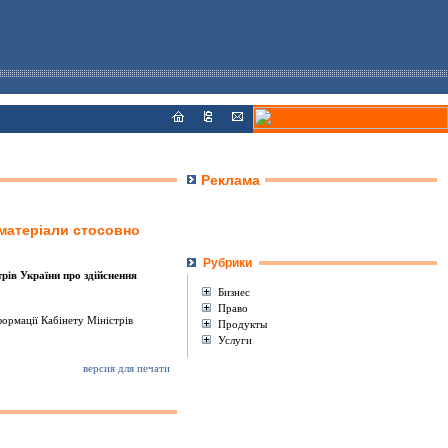
Реклама
 матерiали стосовно
Рубрики
рiв України про здiйснення
Бизнес
Право
формацiї Кабiнету Мiнiстрiв
Продукты
Услуги
версия для печати