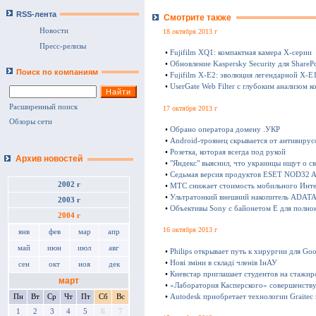
RSS-лента
Смотрите также
Новости
18 октября 2013 г
Пресс-релизы
•
Fujifilm XQ1: компактная камера Х-серии
•
Обновление Kaspersky Security для SharePo
Поиск по компаниям
•
Fujifilm X-E2: эволюция легендарной X-E
•
UserGate Web Filter с глубоким анализом к
Расширенный поиск
17 октября 2013 г
Обзоры сети
•
Обрано оператора домену .УКР
•
Android-троянец скрывается от антивирус
•
Розетка, которая всегда под рукой
Архив новостей
•
"Яндекс" выяснил, что украинцы ищут о с
•
Седьмая версия продуктов ESET NOD32 Ant
2002 г
•
МТС снижает стоимость мобильного Инте
•
Ультратонкий внешний накопитель ADATA 
2003 г
•
Объективы Sony с байонетом E для полно
2004 г
16 октября 2013 г
янв
фев
мар
апр
май
июн
июл
авг
•
Philips открывает путь к хирургии для Goo
•
Нові зміни в складі членів ІнАУ
сен
окт
ноя
дек
•
Киевстар приглашает студентов на стажир
март
•
«Лаборатория Касперского» совершенству
•
Autodesk приобретает технологии Graitec
Пн
Вт
Ср
Чт
Пт
Сб
Вс
1
2
3
4
5
6
7