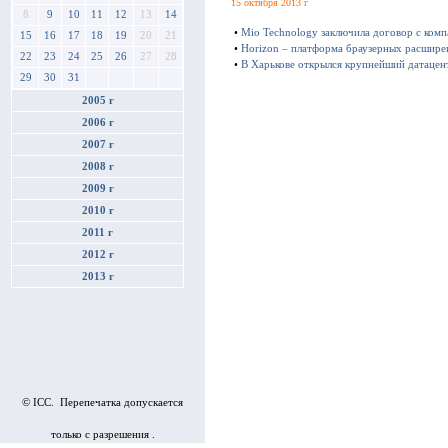
15 октября 2013 г
8
9
10
11
12
13
14
•
Mio Technology заключила договор с ком
15
16
17
18
19
20
21
•
Horizon – платформа браузерных расшире
22
23
24
25
26
27
28
•
В Харькове открылся крупнейший датацен
29
30
31
2005 г
2006 г
2007 г
2008 г
2009 г
2010 г
2011 г
2012 г
2013 г
© ICC. Перепечатка допускается
только с разрешения .