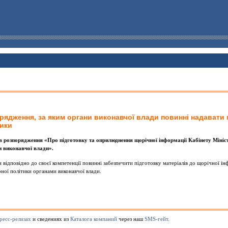
орядження, за яким органи виконавчої влади повиннi надавати
тики
ав розпорядження «Про пiдготовку та оприлюднення щорiчної iнформацiї Кабiнету Мiнiст
и виконавчої влади».
 вiдповiдно до своєї компетенцiї повиннi забезпечити пiдготовку матерiалiв до щорiчної iн
ної полiтики органами виконавчої влади.
ресс-релизах
и сведениях из
Каталога компаний
через наш
SMS-гейт
.