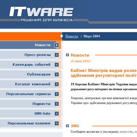
Новости
/ Март 2004
Новости
26 марта 2004 г
Кабiнет Мiнiстрiв видав розп
здiйснення регуляторної полi
19 березня Кабiнет Мiнiстрiв України вид
державної регуляторної полiтики органам
Зокрема, центральнi органи виконавчої влади
України про здiйснення державної регулятор
SMS
Сообщите коллегам о последних
новостях
,
п