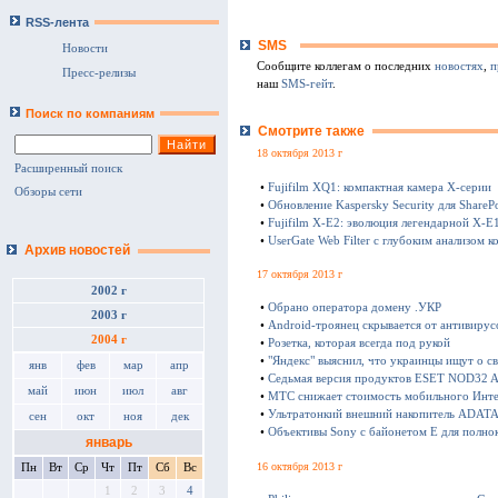
RSS-лента
SMS
Новости
Сообщите коллегам о последних
новостях
,
п
Пресс-релизы
наш
SMS-гейт
.
Поиск по компаниям
Смотрите также
18 октября 2013 г
Расширенный поиск
•
Fujifilm XQ1: компактная камера Х-серии
Обзоры сети
•
Обновление Kaspersky Security для SharePo
•
Fujifilm X-E2: эволюция легендарной X-E
•
UserGate Web Filter с глубоким анализом к
Архив новостей
17 октября 2013 г
2002 г
•
Обрано оператора домену .УКР
2003 г
•
Android-троянец скрывается от антивирус
2004 г
•
Розетка, которая всегда под рукой
•
"Яндекс" выяснил, что украинцы ищут о с
янв
фев
мар
апр
•
Седьмая версия продуктов ESET NOD32 Ant
май
июн
июл
авг
•
МТС снижает стоимость мобильного Инте
•
Ультратонкий внешний накопитель ADATA 
сен
окт
ноя
дек
•
Объективы Sony с байонетом E для полно
январь
16 октября 2013 г
Пн
Вт
Ср
Чт
Пт
Сб
Вс
1
2
3
4