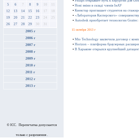
•
Philips открывает путь к хирургии для Goo
5
6
7
8
9
10
11
•
Нові зміни в складі членів ІнАУ
•
Киевстар приглашает студентов на стажир
12
13
14
15
16
17
18
•
«Лаборатория Касперского» совершенству
19
20
21
22
23
24
25
•
Autodesk приобретает технологии Graitec
26
27
28
29
30
31
15 октября 2013 г
2005 г
2006 г
•
Mio Technology заключила договор с ком
•
Horizon – платформа браузерных расшире
2007 г
•
В Харькове открылся крупнейший датацен
2008 г
2009 г
2010 г
2011 г
2012 г
2013 г
© ICC. Перепечатка допускается
только с разрешения .