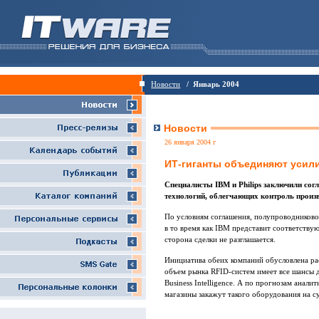
Новости
/ Январь 2004
Новости
26 января 2004 г
ИТ-гиганты объединяют усил
Специалисты IBM и Philips заключили сог
технологий, облегчающих контроль произ
По условиям соглашения, полупроводниковое
в то время как IBM представит соответств
сторона сделки не разглашается.
Инициатива обеих компаний обусловлена ра
объем рынка RFID-систем имеет все шансы д
Business Intelligence. А по прогнозам анал
магазины закажут такого оборудования на с