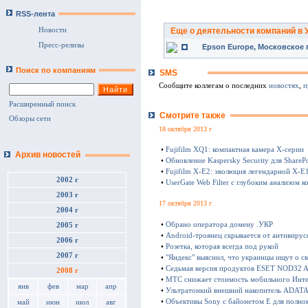
RSS-лента
Новости
Еще о деятельности компаний в 
Пресс-релизы
Epson Europe, Московское 
Поиск по компаниям
SMS
Сообщите коллегам о последних
новостях
,
п
Расширенный поиск
Смотрите также
Обзоры сети
18 октября 2013 г
•
Fujifilm XQ1: компактная камера Х-серии
Архив новостей
•
Обновление Kaspersky Security для SharePo
•
Fujifilm X-E2: эволюция легендарной X-E
2002 г
•
UserGate Web Filter с глубоким анализом к
2003 г
17 октября 2013 г
2004 г
•
Обрано оператора домену .УКР
2005 г
•
Android-троянец скрывается от антивирус
2006 г
•
Розетка, которая всегда под рукой
2007 г
•
"Яндекс" выяснил, что украинцы ищут о с
•
Седьмая версия продуктов ESET NOD32 Ant
2008 г
•
МТС снижает стоимость мобильного Инте
янв
фев
мар
апр
•
Ультратонкий внешний накопитель ADATA 
•
Объективы Sony с байонетом E для полно
май
июн
июл
авг