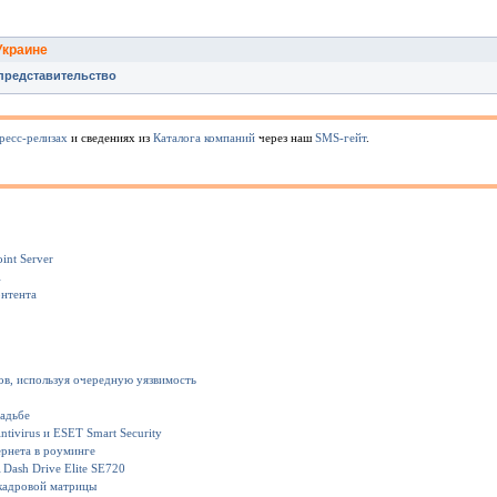
Украине
представительство
ресс-релизах
и сведениях из
Каталога компаний
через наш
SMS-гейт
.
int Server
1
онтента
ов, используя очередную уязвимость
вадьбе
ivirus и ESET Smart Security
рнета в роуминге
Dash Drive Elite SE720
кадровой матрицы