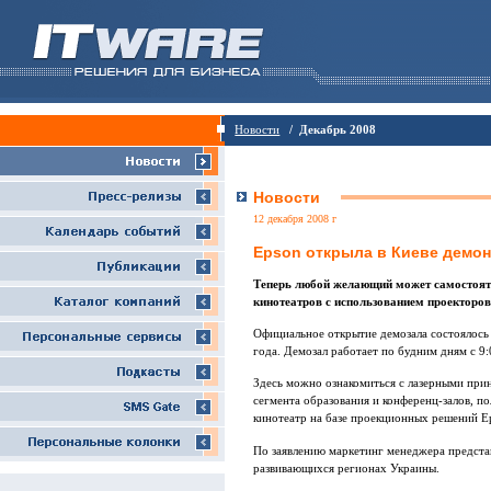
Новости
/ Декабрь 2008
Новости
12 декабря 2008 г
Epson открыла в Киеве демо
Теперь любой желающий может самостояте
кинотеатров с использованием проекторов
Официальное открытие демозала состоялось
года. Демозал работает по будним дням с 9:
Здесь можно ознакомиться с лазерными при
сегмента образования и конференц-залов, 
кинотеатр на базе проекционных решений E
По заявлению маркетинг менеджера предста
развивающихся регионах Украины.