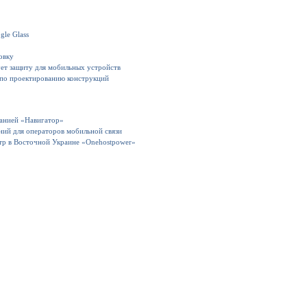
gle Glass
овку
ет защиту для мобильных устройств
 по проектированию конструкций
панией «Навигатор»
ний для операторов мобильной связи
тр в Восточной Украине «Onehostpower»