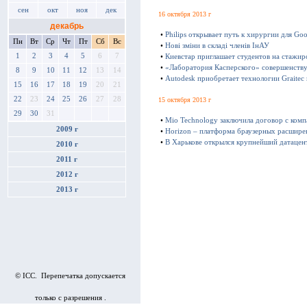
сен
окт
ноя
дек
16 октября 2013 г
декабрь
•
Philips открывает путь к хирургии для Goo
Пн
Вт
Ср
Чт
Пт
Сб
Вс
•
Нові зміни в складі членів ІнАУ
1
2
3
4
5
6
7
•
Киевстар приглашает студентов на стажир
•
«Лаборатория Касперского» совершенству
8
9
10
11
12
13
14
•
Autodesk приобретает технологии Graitec
15
16
17
18
19
20
21
22
23
24
25
26
27
28
15 октября 2013 г
29
30
31
•
Mio Technology заключила договор с ком
2009 г
•
Horizon – платформа браузерных расшире
•
В Харькове открылся крупнейший датацен
2010 г
2011 г
2012 г
2013 г
© ICC. Перепечатка допускается
только с разрешения .