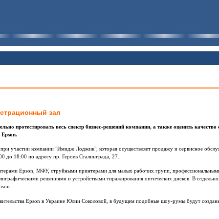
нстрационный зал
льно протестировать весь спектр бизнес-решений компании, а также оценить качество
 Epson.
 при участии компании "Имидж Лоджик", которая осуществляет продажу и сервисное обс
00 до 18:00 по адресу пр. Героев Сталинграда, 27.
нтерами Epson, МФУ, струйными принтерами для малых рабочих групп, профессиональными
полиграфическими решениями и устройствами тиражирования оптических дисков. В отдель
pson.
вительства Epson в Украине Юлии Соколовой, в будущем подобные шоу-румы будут создан