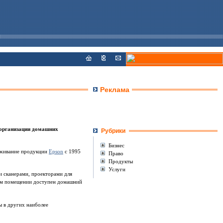
Реклама
 организации домашних
Рубрики
Бизнес
луживание продукции
Epson
с 1995
Право
Продукты
Услуги
 сканерами, проекторами для
ном помещении доступен домашний
ы в других наиболее