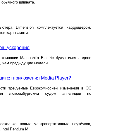
з обычного шпината.
ютера Dimension комплектуется кардридером,
ов карт памяти.
лэш-ускорение
 компании Matsushita Electric будут иметь вдвое
, чем предыдущие модели.
ится приложения Media Player?
вести требуемые Еврокомиссией изменения в ОС
ия люксембургским судом аппеляции по
есколько новых ультрапортативных ноутбуков,
Intel Pentium M.