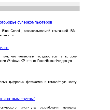
ногоборье суперкомпьютеров
 Blue Gene/L, разрабатываемой компанией IBM,
ельности.
риант
о том, что четвертым государством, в которое
ерсии Windows XP, станет Российская Федерация.
новых цифровых фотокамер и гигабайтную карту
шпинатным соусом"
огического института разработали методику