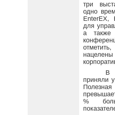
три выст
одно вре
EnterEX,
для управ
а также 
конференц
отметить,
нацелены
корпорати
В эксп
приняли у
Полезная
превышает 
% боль
показател