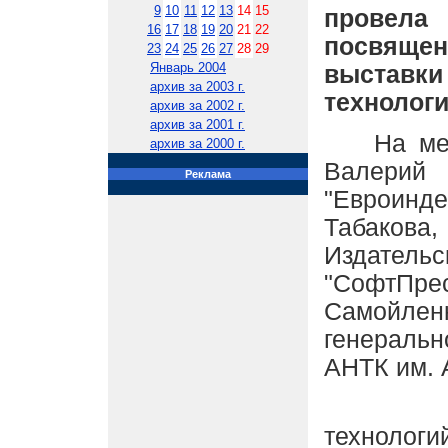
9
10
11
12
13
14
15
провела 
16
17
18
19
20
21
22
посвящ
23
24
25
26
27
28
29
Январь 2004
выставки
архив за 2003 г.
технологи
архив за 2002 г.
архив за 2001 г.
На меро
архив за 2000 г.
Валерий
Реклама
"Евроинд
Табак
Издат
"СофтП
Самойле
генераль
АНТК им. 
"Неде
технологи