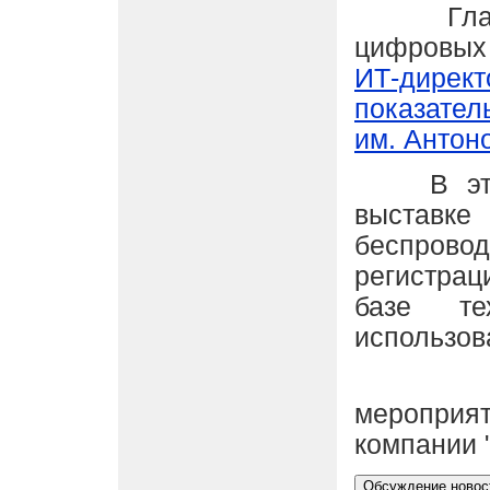
Главны
цифровых
ИТ-директ
показател
им. Антон
В этом 
выставке
беспро
регистра
базе те
использов
Полн
мероприят
компании 