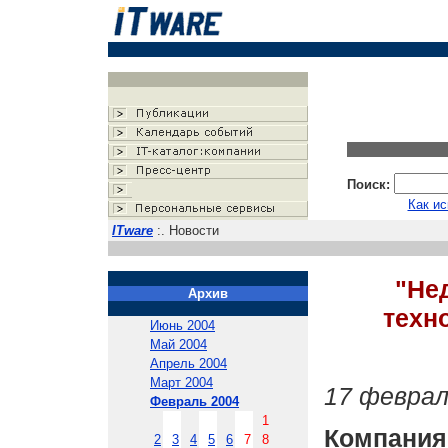
Поиск:
Как ис
ITware
:. Новости
"Не
Архив
техн
Июнь 2004
Май 2004
Апрель 2004
Март 2004
17 феврал
Февраль 2004
1
Компан
2
3
4
5
6
7
8