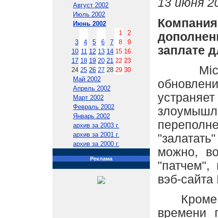
13 июня 20
Август 2002
Июль 2002
Компан
Июнь 2002
1
2
дополнен
3
4
5
6
7
8
9
заплате 
10
11
12
13
14
15
16
17
18
19
20
21
22
23
Microso
24
25
26
27
28
29
30
Май 2002
обновлени
Апрель 2002
устра
Март 2002
Февраль 2002
злоумышл
Январь 2002
перепол
архив за 2003 г.
архив за 2001 г.
"залатат
архив за 2000 г.
можно, в
Реклама
"патчем",
вэб-сайта 
Кроме то
времени 