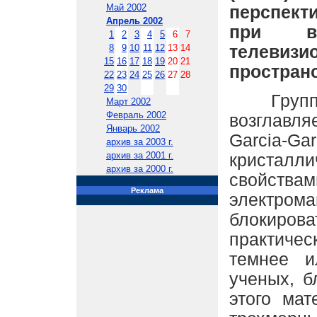
Май 2002
перспект
Апрель 2002
при в
1
2
3
4
5
6
7
телевизи
8
9
10
11
12
13
14
15
16
17
18
19
20
21
простран
22
23
24
25
26
27
28
29
30
Группа 
Март 2002
Февраль 2002
возглавля
Январь 2002
Garcia-Gar
архив за 2003 г.
архив за 2001 г.
кристалл
архив за 2000 г.
свойст
Реклама
электрома
блокиров
практичес
темнее и
ученых, б
этого мат