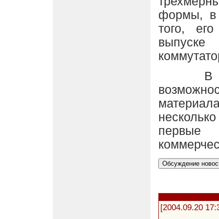
трехмерны
формы, в
того, ег
выпуск
коммутато
В наст
возможно
материал
нескольк
первые 
коммерчес
[2004.09.20 17: