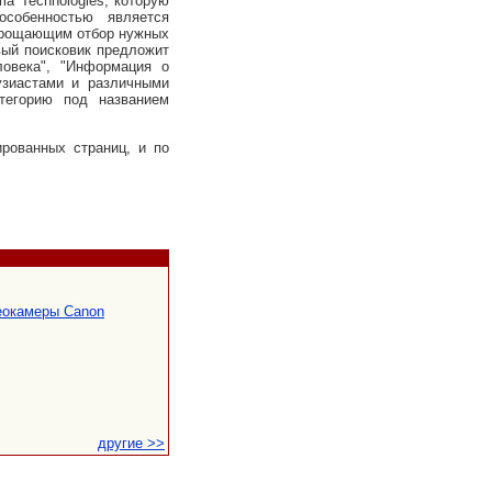
 Technologies, которую
особенностью является
упрощающим отбор нужных
вый поисковик предложит
ловека", "Информация о
узиастами и различными
тегорию под названием
ованных страниц, и по
еокамеры Canon
другие >>