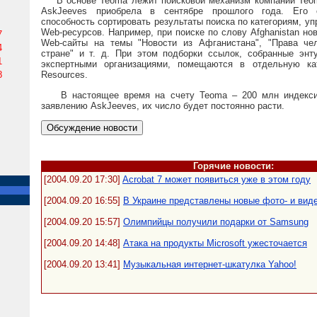
В основе Teoma лежит поисковой механизм компании Teoma
AskJeeves приобрела в сентябре прошлого года. Его 
способность сортировать результаты поиска по категориям, 
Web-ресурсов. Например, при поиске по слову Afghanistan но
7
Web-сайты на темы "Новости из Афганистана", "Права че
4
стране" и т. д. При этом подборки ссылок, собранные энт
1
экспертными организациями, помещаются в отдельную ка
8
Resources.
В настоящее время на счету Teoma – 200 млн индексир
заявлению AskJeeves, их число будет постоянно расти.
Горячие новости:
[2004.09.20 17:30]
Acrobat 7 может появиться уже в этом году
[2004.09.20 16:55]
В Украине представлены новые фото- и вид
[2004.09.20 15:57]
Олимпийцы получили подарки от Samsung
[2004.09.20 14:48]
Атака на продукты Microsoft ужесточается
[2004.09.20 13:41]
Музыкальная интернет-шкатулка Yahoo!