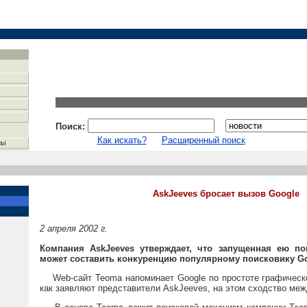
Поиск:
Как искать?
Расширенный поиск
AskJeeves бросает вызов Google
2 апреля 2002 г.
Компания AskJeeves утверждает, что запущенная ею п
может составить конкуренцию популярному поисковику Go
Web-сайт Teoma напоминает Google по простоте графическо
как заявляют представители AskJeeves, на этом сходство меж