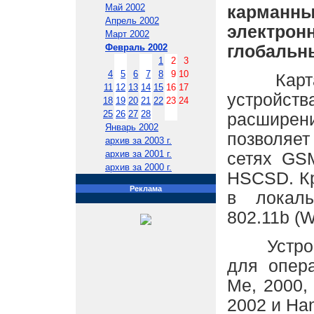
Май 2002
карманн
Апрель 2002
электро
Март 2002
глобальн
Февраль 2002
1
2
3
4
5
6
7
8
9
10
Карта D
11
12
13
14
15
16
17
устройс
18
19
20
21
22
23
24
25
26
27
28
расширени
Январь 2002
позволяе
архив за 2003 г.
архив за 2001 г.
сетях GS
архив за 2000 г.
HSCSD. Кр
Реклама
в локал
802.11b (W
Устройст
для опер
Me, 2000,
2002 и Han