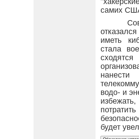
"хакерск
самих США
Советни
отказался
иметь ки
стала во
сходят
организов
нанес
телекомм
водо- и э
избежать
потратит
безопаснос
будет уве