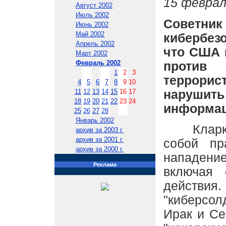
15 феврал
Август 2002
Июль 2002
Советн
Июнь 2002
Май 2002
кибербез
Апрель 2002
что США 
Март 2002
Февраль 2002
против
1
2
3
террорис
4
5
6
7
8
9
10
наруши
11
12
13
14
15
16
17
18
19
20
21
22
23
24
информац
25
26
27
28
Январь 2002
Кларк о
архив за 2003 г.
архив за 2001 г.
собой пр
архив за 2000 г.
нападен
Реклама
включая 
действия
"киберсо
Ирак и Се