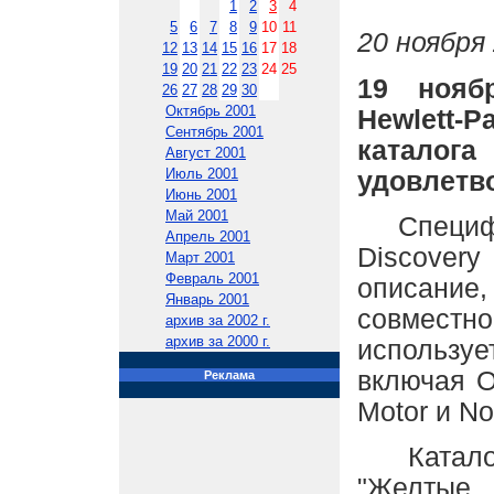
1
2
3
4
5
6
7
8
9
10
11
20 ноября 
12
13
14
15
16
17
18
19
20
21
22
23
24
25
19 ноябр
26
27
28
29
30
Октябрь 2001
Hewlett-P
Сентябрь 2001
каталог
Август 2001
Июль 2001
удовлетв
Июнь 2001
Май 2001
Специфика
Апрель 2001
Discover
Март 2001
Февраль 2001
описание,
Январь 2001
совмест
архив за 2002 г.
архив за 2000 г.
использу
включая Or
Реклама
Motor и No
Каталог 
"Желтые