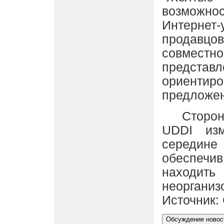
возможнос
Интернет-
продав
совмест
представ
ориент
предложе
Сторонник
UDDI из
середине
обеспечи
находить
неорганиз
Источник: