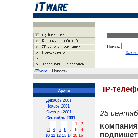
Поиск:
Как ис
ITware
:. Новости
IP-телеф
Архив
Декабрь 2001
Ноябрь 2001
25 сентяб
Октябрь 2001
Сентябрь 2001
1
2
Компания 
3
4
5
6
7
8
9
подпишет
10
11
12
13
14
15
16