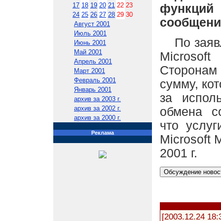
17
18
19
20
21
22
23
функций 
24
25
26
27
28
29
30
сообщения
Август 2001
Июль 2001
По заявле
Июнь 2001
Май 2001
Microsof
Апрель 2001
Сторонам
Март 2001
Февраль 2001
сумму, кот
Январь 2001
за испол
архив за 2003 г.
архив за 2002 г.
обмена с
архив за 2000 г.
что услуг
Реклама
Microsoft 
2001 г.
[2003.12.24 18: