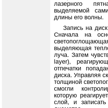
лазерного пят
выделяемой сам
длины его волны.
Запись на диск п
Сначала на осн
светопоглощающа
выделяющая тепло
луча. Затем чувств
layer), реагирую
отпечатки попада
диска. Управляя с
толщиной светопо
смогли контроли
которую реагируе
слой, и записать