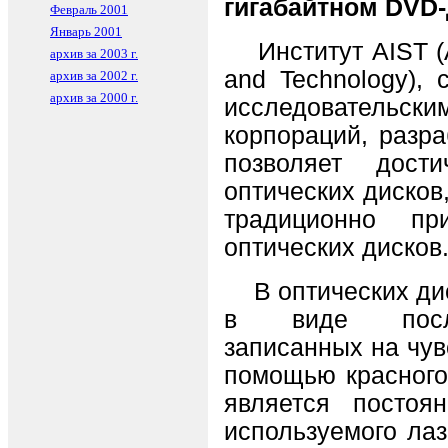
гигабайтном DVD-
Февраль 2001
Январь 2001
Институт AIST (Ad
архив за 2003 г.
and Technology),
архив за 2002 г.
архив за 2000 г.
исследователь
корпораций, разра
позволяет дост
оптических дисков
традиционно пр
оптических дисков
В оптических дис
в виде послед
записанных на чув
помощью красного
является постоя
используемого лаз