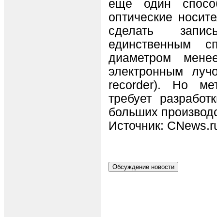
еще один спосо
оптические носите
сделать запи
единственным с
диаметром мене
электронным луч
recorder). Но м
требует разработ
больших производ
Источник: CNews.r