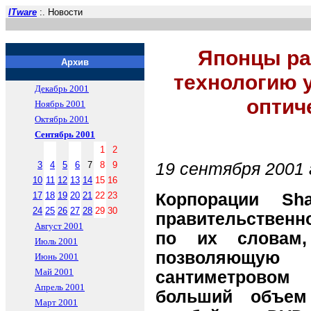
ITware
:. Новости
Японцы ра
Архив
технологию 
Декабрь 2001
оптич
Ноябрь 2001
Октябрь 2001
Сентябрь 2001
1
2
3
4
5
6
7
8
9
19 сентября 2001 
10
11
12
13
14
15
16
17
18
19
20
21
22
23
Корпорации Sh
24
25
26
27
28
29
30
правительственно
Август 2001
по их словам,
Июль 2001
позволяющу
Июнь 2001
Май 2001
сантиметрово
Апрель 2001
больший объем
Март 2001