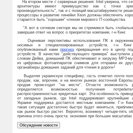
На втором месте √ серверные решения: Intel уверена, что се
архитектуры имеют преимущество как с точки зрен
производительность", так и с позиций масштабируемости реше
процессоры и развитие линейки Xeon должны обеспечить хорош
старается быть "хорошим" членом мирового IT-сообщества.
"А вот в сетевом секторе мы не стремимся быть глобальны
завершая ответ на вопрос о приоритетах компании, г-н Кинг.
Оценивая перспективы использования ПК в окружении
носимых и специализированных устройств, г-н Кинг
опубликованный нами
прогноз
превращения его в центр по
устройств. В качестве "действующего примера" выступили 
словам Дейва, домашний ПК обеспечивает и загрузку MP3-муз
из цифровых фотоаппаратов снимков для отправки их друз
органайзеры домашних заданий для чтения в дороге┘
Выделяя украинскую специфику, гость отметил почти полн
продаж, как, впрочем, и на многих рынках восточной Европы
продаж происходит "на месте". Отчасти возможность 
определяется возможностью получения потребит
распространенностью кредитных карт. Эта особенность приводи
от западных рынков, где Intel поддерживает крупнейшие 
Украине поддержка достается местным компаниям. Г-н Кин
такая ситуация достаточно быстро будет меняться, приближ
как рынок быстро растет. Вероятно, возникнут четыре-пять о
причина этого очень проста: экономия при больших масштабах 