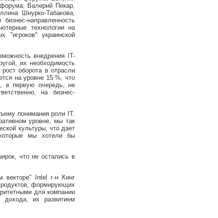
 форума; Валерий Пекар,
ллина Шнурко-Табакова,
 бизнес-направленность
ьютерные технологии на
х "игроков" украинской
можность внедрения IT-
ругой, их необходимость
 рост оборота в отрасли
тся на уровне 15 %, что
, в первую очередь, не
ветственно, на бизнес-
ему понимания роли IT.
ративном уровне, мы так
еской культуры, что дает
 которые мы хотели бы
рок, что не остались в
екторе" Intel г-н Кинг
 продуктов, формирующих
оритетными для компании
 дохода, их развитием