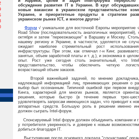
и Африки, целей и задач Intel-форума переросло
2
обсуждение развития IT в Украине. В круг обсуждавши
9
новые вакансии в украинском представительстве комп
Украине, и приоритетные продукты в стратегии раз
6
украинском рынке ICT, и многое другое┘
3
0
Форум
√ уникальное для восточной Европы мероприятие √
Road Show (последовательность аналогичных мероприятий),
октября и затем "переезжающее" в Варшаву и Москву. Стол
нашему региону и Украине, в частности, уделяется не случа
ожидает наиболее стремительный рост использован
инфраструктуры. При этом, как отмечал г-н Кинг, развиваетс
занятых, объем заработной платы и т. д.), и экономика в цело
опыт. Рост уже сегодня столь значительный, что Inte
представительство, чтобы обеспечить четкую логис
возрастающий объем заказов.
Второй важнейшей задачей, по мнению докладчика, 
надлежащей информацией лиц, принимающих решения о раз
выбор был осознанным. Типичной ошибкой при первом внедр
Кинга, характерной для многих рынков, является ориент
решения, которые быстро (в течение первых трех-шес
удовлетворять запросам имеющихся задач, что приводит к нов
аппаратных средств. Большую роль в решении именно ин
должен сыграть Intel-форум.
Спонсируемый Intel форум должен объединить компании и г
у потребителя уверенность и доверие к новым возможностям
добиться благодаря IT.
Выступавшие после основного доклада "соучастники" орган