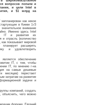
 в широкомасштабное
хся вопросов попали и
ании, и цели Intel в
вития, и $1 млрд на
 запланирован как некое
 стартующее в Киеве 1√3
ь значительное внимание
йно. Именно здесь Intel
ия IT и развития их
я и отрасль (количество
м, как показывает мировой
l планирует расширять
тику и удовлетворить
является обеспечение
витии IT, с тем, чтобы
ении IT, по мнению г-на
ация на самые дешевые
ти месяцев) перестают
ым затратам на развитие
формационной задачи и
руппы компаний, создать
, объяснить, чего можно
изации форума: Евгений