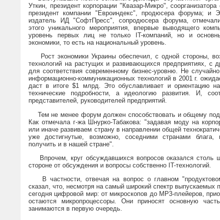
Уткин, президент корпорации "Квазар-Микро", соорганизатора
президент компании "Евроиндекс", продюсера форума; и Э
издатель ИД "СофтПресс", сопродюсера форума, отмечали
этого уникального мероприятия, впервые выводящего комп
уровень первых лиц не только IT-компаний, но и основны
экономики, то есть на национальный уровень.
Рост экономики Украины обеспечил, с одной стороны, воз
технологий на растущих и развивающихся предприятиях, с д
для соответствия современному бизнес-уровню. Не случайно
информационно-коммуникационных технологий в 2001 г. ожидае
даст в итоге $1 млрд. Это обуславливает и ориентацию на
технические подробности, а идеологию развития. И, соот
представителей, руководителей предприятий.
Тем не менее форум должен способствовать и общему подъ
Как отмечала г-жа Шнурко-Табакова: "задавая моду на корпо
или иначе развиваем страну в направлении общей технократич
уже достигнутые, возможно, соседними странами блага,
получить и в нашей стране".
Впрочем, круг обсуждавшихся вопросов оказался столь ши
стороне от обсуждения и вопросы собственно IT-технологий.
В частности, отвечая на вопрос о главном "продуктовом в
сказал, что, несмотря на самый широкий спектр выпускаемых
сегодня цифровой мир: от микроскопов до MP3-плейеров, при
остаются микропроцессоры. Они приносят основную часть
занимаются в первую очередь.