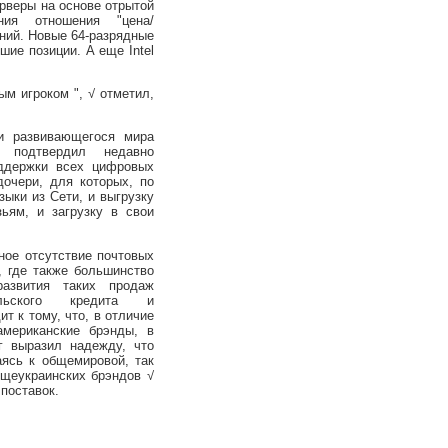
рверы на основе отрытой
ия отношения "цена/
ний. Новые 64-разрядные
ие позиции. А еще Intel
м игроком ", √ отметил,
 развивающегося мира
 подтвердил недавно
ддержки всех цифровых
дочери, для которых, по
ыки из Сети, и выгрузку
ьям, и загрузку в свои
ое отсутствие почтовых
, где также большинство
развития таких продаж
ельского кредита и
т к тому, что, в отличие
американские брэнды, в
г выразил надежду, что
аясь к общемировой, так
бщеукраинских брэндов √
поставок.