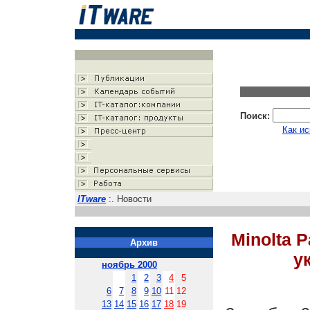
Поиск:
Как ис
ITware
:. Новости
Minolta 
Архив
у
ноябрь 2000
1
2
3
4
5
6
7
8
9
10
11
12
13
14
15
16
17
18
19