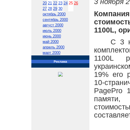
3 ноября 2
20
21
22
23
24
25
26
27
28
29
30
Компани
октябрь 2000
сентябрь 2000
стоимост
август 2000
1100L, ор
июль 2000
июнь 2000
С 3 ноя
май 2000
апрель 2000
комплект
март 2000
1100L р
Реклама
украинско
19% его р
10-страни
PagePro 
памяти,
стоимость
составляет