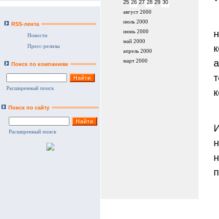
25
26
27
28
29
30
август 2000
M
июль 2000
RSS-лента
июнь 2000
Новости
май 2000
Пресс-релизы
апрель 2000
а
март 2000
Поиск по компаниям
Расширенный поиск
к
Поиск по сайту
П
Расширенный поиск
н
п