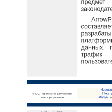
предмет
законодат
ArrowPoin
составля
разраба
платформы
данных, 
трафик
пользоват
Новост
IT-кат
© ICC. Перепечатка допускается
Форум
только с разрешения .