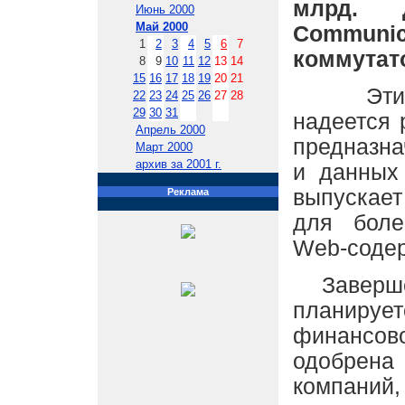
млрд. д
Июнь 2000
Май 2000
Communic
1
2
3
4
5
6
7
коммутат
8
9
10
11
12
13
14
15
16
17
18
19
20
21
Этим пр
22
23
24
25
26
27
28
29
30
31
надеется 
Апрель 2000
предназна
Март 2000
архив за 2001 г.
и данных 
выпускае
Реклама
для боле
Web-содер
Завершен
планиру
финансов
одобрен
компаний,