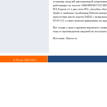
установку модулей двухканальной оперативн
работающих на частоте 1066/800/667/533 МГц,
PCI Express х1 и два слота PCI, способно обе
Audio и снабжено гигабитным Ethernet-контро
присутствие шести портов SATA2 с возможно
0/1/0+1/5, а также наличие выведенных на з
Вот только о цене и времени вероятного появ
пока от производителя сведений не поступало
Источник: 3dnews.ru
© ITware 2000-2017