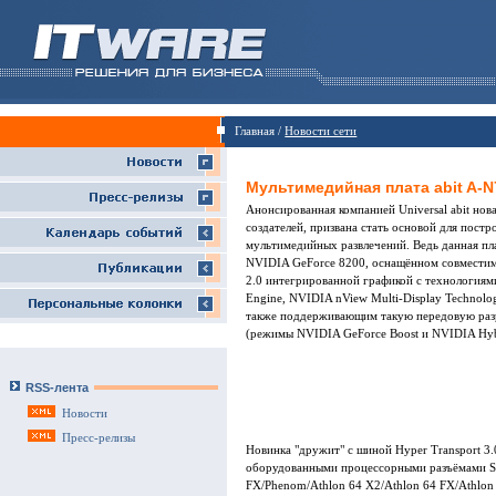
Главная /
Новости сети
Мультимедийная плата abit A-N
Анонсированная компанией Universal abit но
создателей, призвана стать основой для пос
мультимедийных развлечений. Ведь данная пл
NVIDIA GeForce 8200, оснащённом совместимо
2.0 интегрированной графикой с технология
Engine, NVIDIA nView Multi-Display Technolo
также поддерживающим такую передовую разр
(режимы NVIDIA GeForce Boost и NVIDIA Hyb
RSS-лента
Новости
Пресс-релизы
Новинка "дружит" с шиной Hyper Transport 3.
оборудованными процессорными разъёмами
FX/Phenom/Athlon 64 X2/Athlon 64 FX/Athlon