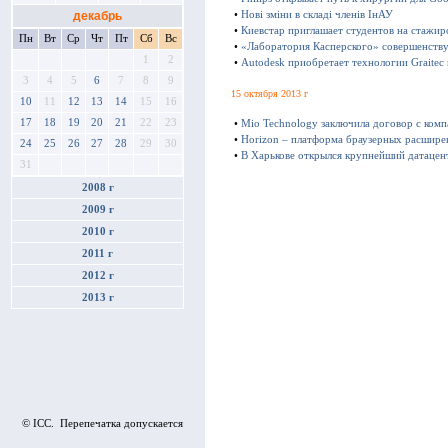
декабрь
•
Нові зміни в складі членів ІнАУ
•
Киевстар приглашает студентов на стажир
Пн
Вт
Ср
Чт
Пт
Сб
Вс
•
«Лаборатория Касперского» совершенству
1
2
•
Autodesk приобретает технологии Graitec
3
4
5
6
7
8
9
15 октября 2013 г
10
11
12
13
14
15
16
17
18
19
20
21
22
23
•
Mio Technology заключила договор с ком
•
Horizon – платформа браузерных расшире
24
25
26
27
28
29
30
•
В Харькове открылся крупнейший датацен
31
2008 г
2009 г
2010 г
2011 г
2012 г
2013 г
© ICC. Перепечатка допускается