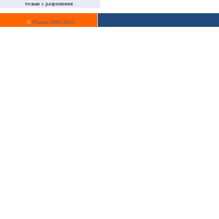
только с разрешения .
©
ITware 2000-2013