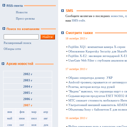
RSS-лента
SMS
Новости
Сообщите коллегам о последних
новостях
,
п
Пресс-релизы
наш
SMS-гейт
.
Поиск по компаниям
Смотрите также
18 октября 2013 г
Расширенный поиск
•
Fujifilm XQ1: компактная камера Х-серии
Обзоры сети
•
Обновление Kaspersky Security для SharePo
•
Fujifilm X-E2: эволюция легендарной X-E
•
UserGate Web Filter с глубоким анализом к
Архив новостей
17 октября 2013 г
2002 г
•
Обрано оператора домену .УКР
2003 г
•
Android-троянец скрывается от антивирус
2004 г
•
Розетка, которая всегда под рукой
•
"Яндекс" выяснил, что украинцы ищут о с
2005 г
•
Седьмая версия продуктов ESET NOD32 Ant
2006 г
•
МТС снижает стоимость мобильного Инте
•
Ультратонкий внешний накопитель ADATA 
2007 г
•
Объективы Sony с байонетом E для полно
янв
фев
мар
апр
16 октября 2013 г
май
июн
июл
авг
сен
окт
ноя
дек
•
Philips открывает путь к хирургии для Goo