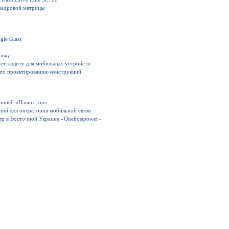
кадровой матрицы
gle Glass
овку
ет защиту для мобильных устройств
 по проектированию конструкций
панией «Навигатор»
ний для операторов мобильной связи
тр в Восточной Украине «Onehostpower»