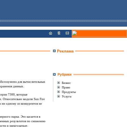
Реклама
Рубрики
Microsystems для вычислительных
Бизнес
 хранения данных.
Право
Продукты
серии 7300, которые
Услуги
. Относительно модели Sun Fire
 ни одному из конкурентов не
ерного парка. Это касается в
твенных результатов по снижению
сти и энергозатрат.