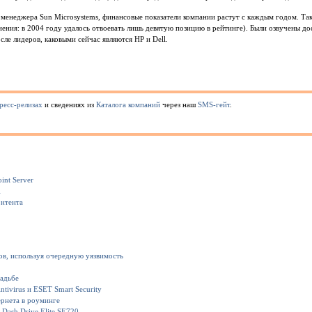
менеджера Sun Microsystems, финансовые показатели компании растут с каждым годом. Так 
нения: в 2004 году удалось отвоевать лишь девятую позицию в рейтинге). Были озвучены д
ле лидеров, каковыми сейчас являются HP и Dell.
ресс-релизах
и сведениях из
Каталога компаний
через наш
SMS-гейт
.
int Server
1
онтента
ов, используя очередную уязвимость
вадьбе
ivirus и ESET Smart Security
рнета в роуминге
Dash Drive Elite SE720