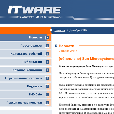
Новости
/ Декабрь 2007
Новости
6 декабря 2007 г
(обновлено) Sun Microsystem
Сегодня корпорация Sun Microsystems пр
На конференции были представлены новые се
центров и рабочих мест. Докладчики также 
Было акцентировано внимание на серверах S
поддерживают большой диапазон приложений
X4150 было отмечено, что она уникальна п
удалось вместить подобные технические ре
Дмитрий Грязнов, директор по развитию Int
основном затрат на администрирование и ох
энергопотребления. В этом воочию можно бы