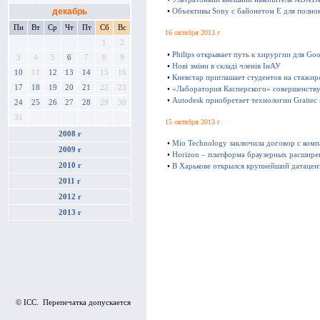
декабрь
•
Объективы Sony с байонетом E для полно
Пн
Вт
Ср
Чт
Пт
Сб
Вс
16 октября 2013 г
1
2
•
Philips открывает путь к хирургии для Goo
3
4
5
6
7
8
9
•
Нові зміни в складі членів ІнАУ
10
11
12
13
14
15
16
•
Киевстар приглашает студентов на стажир
17
18
19
20
21
22
23
•
«Лаборатория Касперского» совершенству
•
Autodesk приобретает технологии Graitec
24
25
26
27
28
29
30
31
15 октября 2013 г
2008 г
•
Mio Technology заключила договор с ком
2009 г
•
Horizon – платформа браузерных расшире
2010 г
•
В Харькове открылся крупнейший датацен
2011 г
2012 г
2013 г
© ICC. Перепечатка допускается