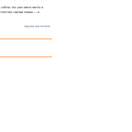
сейчас это уже пятое место в
остаточно смелые планы — в
версия для печати