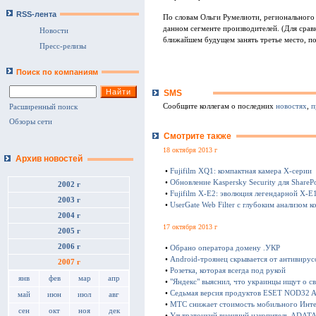
RSS-лента
По словам Ольги Румелиоти, регионального 
данном сегменте производителей. (Для срав
Новости
ближайшем будущем занять третье место, пос
Пресс-релизы
Поиск по компаниям
SMS
Сообщите коллегам о последних
новостях
,
п
Расширенный поиск
Обзоры сети
Смотрите также
18 октября 2013 г
Архив новостей
•
Fujifilm XQ1: компактная камера Х-серии
•
Обновление Kaspersky Security для SharePo
2002 г
•
Fujifilm X-E2: эволюция легендарной X-E
2003 г
•
UserGate Web Filter с глубоким анализом к
2004 г
17 октября 2013 г
2005 г
2006 г
•
Обрано оператора домену .УКР
•
Android-троянец скрывается от антивирус
2007 г
•
Розетка, которая всегда под рукой
янв
фев
мар
апр
•
"Яндекс" выяснил, что украинцы ищут о с
•
Седьмая версия продуктов ESET NOD32 Ant
май
июн
июл
авг
•
МТС снижает стоимость мобильного Инте
сен
окт
ноя
дек
•
Ультратонкий внешний накопитель ADATA 