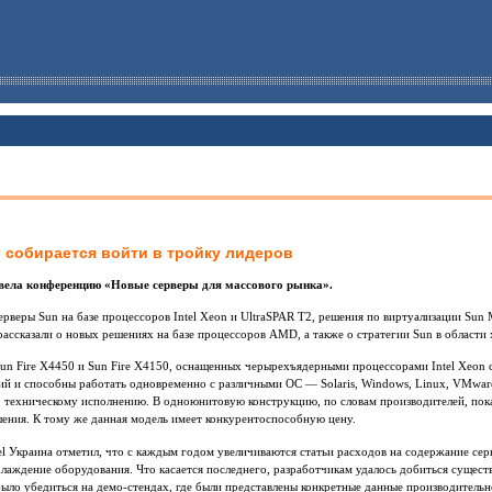
s собирается войти в тройку лидеров
овела конференцию «Новые серверы для массового рынка».
рверы Sun на базе процессоров Intel Xeon и UltraSPAR T2, решения по виртуализации Sun 
рассказали о новых решениях на базе процессоров AMD, а также о стратегии Sun в области
un Fire X4450 и Sun Fire X4150, оснащенных черырехъядерными процессорами Intel Xeon 
 и способны работать одновременно с различными ОС — Solaris, Windows, Linux, VMware
о техническому исполнению. В одноюнитовую конструкцию, по словам производителей, пока
шения. К тому же данная модель имеет конкурентоспособную цену.
el Украина отметил, что с каждым годом увеличиваются статьи расходов на содержание серв
лаждение оборудования. Что касается последнего, разработчикам удалось добиться сущес
ло убедиться на демо-стендах, где были представлены конкретные данные производительно