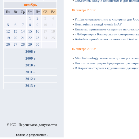
•
Объективы Sony с байонетом E для полно
ноябрь
16 октября 2013 г
Пн
Вт
Ср
Чт
Пт
Сб
Вс
1
2
3
4
•
Philips открывает путь к хирургии для Goo
•
Нові зміни в складі членів ІнАУ
5
6
7
8
9
10
11
•
Киевстар приглашает студентов на стажир
12
13
14
15
16
17
18
•
«Лаборатория Касперского» совершенству
19
20
21
22
23
24
25
•
Autodesk приобретает технологии Graitec
26
27
28
29
30
15 октября 2013 г
2008 г
•
Mio Technology заключила договор с ком
2009 г
•
Horizon – платформа браузерных расшире
2010 г
•
В Харькове открылся крупнейший датацен
2011 г
2012 г
2013 г
© ICC. Перепечатка допускается
только с разрешения .