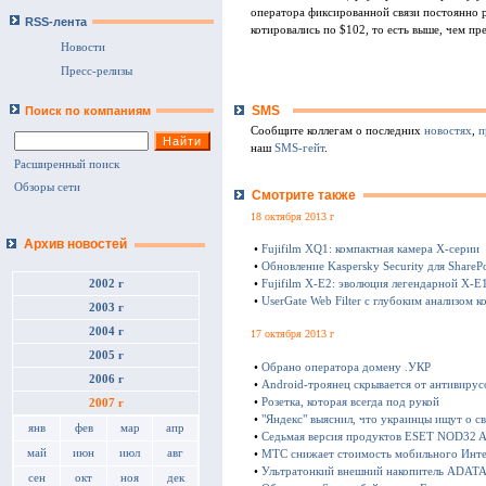
оператора фиксированной связи постоянно 
RSS-лента
котировались по $102, то есть выше, чем п
Новости
Пресс-релизы
SMS
Поиск по компаниям
Сообщите коллегам о последних
новостях
,
п
наш
SMS-гейт
.
Расширенный поиск
Обзоры сети
Смотрите также
18 октября 2013 г
Архив новостей
•
Fujifilm XQ1: компактная камера Х-серии
•
Обновление Kaspersky Security для SharePo
•
Fujifilm X-E2: эволюция легендарной X-E
2002 г
•
UserGate Web Filter с глубоким анализом к
2003 г
2004 г
17 октября 2013 г
2005 г
•
Обрано оператора домену .УКР
2006 г
•
Android-троянец скрывается от антивирус
•
Розетка, которая всегда под рукой
2007 г
•
"Яндекс" выяснил, что украинцы ищут о с
янв
фев
мар
апр
•
Седьмая версия продуктов ESET NOD32 Ant
май
июн
июл
авг
•
МТС снижает стоимость мобильного Инте
•
Ультратонкий внешний накопитель ADATA 
сен
окт
ноя
дек