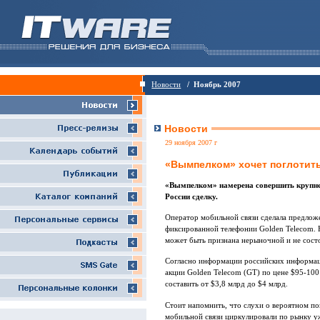
Новости
/ Ноябрь 2007
Новости
29 ноября 2007 г
«Вымпелком» хочет поглотить
«Вымпелком» намерена совершить крупн
России сделку.
Оператор мобильной связи сделала предлож
фиксированной телефонии Golden Telecom. Н
может быть признана нерыночной и не состо
Согласно информации российских информац
акции Golden Telecom (GT) по цене $95-100
составить от $3,8 млрд до $4 млрд.
Стоит напомнить, что слухи о вероятном п
мобильной связи циркулировали по рынку уж