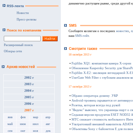
динамично растущем рынке, среди другой ку
RSS-лента
Новости
Пресс-релизы
SMS
Поиск по компаниям
Сообщите коллегам о последних
новостях
,
п
наш
SMS-гейт
.
Расширенный поиск
Смотрите также
Обзоры сети
18 октября 2013 г
•
Fujifilm XQ1: компактная камера Х-серии
Архив новостей
•
Обновление Kaspersky Security для SharePo
•
Fujifilm X-E2: эволюция легендарной X-E
•
UserGate Web Filter с глубоким анализом к
2002 г
2003 г
17 октября 2013 г
2004 г
•
Обрано оператора домену .УКР
2005 г
•
Android-троянец скрывается от антивирус
2006 г
•
Розетка, которая всегда под рукой
•
"Яндекс" выяснил, что украинцы ищут о с
2007 г
•
Седьмая версия продуктов ESET NOD32 Ant
янв
фев
мар
апр
•
МТС снижает стоимость мобильного Инте
май
июн
июл
авг
•
Ультратонкий внешний накопитель ADATA 
•
Объективы Sony с байонетом E для полно
сен
окт
ноя
дек