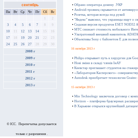
сентябрь
•
Обрано оператора домену .УКР
•
Android-троянец скрывается от антивирус
Пн
Вт
Ср
Чт
Пт
Сб
Вс
•
Розетка, которая всегда под рукой
1
2
•
"Яндекс" выяснил, что украинцы ищут о с
•
Седьмая версия продуктов ESET NOD32 Ant
3
4
5
6
7
8
9
•
МТС снижает стоимость мобильного Инте
10
11
12
13
14
15
16
•
Ультратонкий внешний накопитель ADATA 
17
18
19
20
21
22
23
•
Объективы Sony с байонетом E для полно
24
25
26
27
28
29
30
16 октября 2013 г
2008 г
•
Philips открывает путь к хирургии для Goo
2009 г
•
Нові зміни в складі членів ІнАУ
2010 г
•
Киевстар приглашает студентов на стажир
2011 г
•
«Лаборатория Касперского» совершенству
•
Autodesk приобретает технологии Graitec
2012 г
2013 г
15 октября 2013 г
•
Mio Technology заключила договор с ком
•
Horizon – платформа браузерных расшире
•
В Харькове открылся крупнейший датацен
© ICC. Перепечатка допускается
только с разрешения .