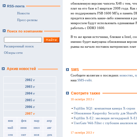
обновленную версию чипсета X48 с тем, чт
RSS-лента
плат на его базе в I квартале 2008 года. Ка
но поддерживать FSB 1600 МГц и память D
Новости
придется вносить какие-либо изменения в ра
Пресс-релизы
микросхем будут использовать одинаковые 
работать с DDR3 1600.
Поиск по компаниям
В то же время источники, близкие к Intel, 
именно будет выпущена обновленная версия
Расширенный поиск
рынка на начало поставок материнских плат 
Обзоры сети
Архив новостей
SMS
Сообщите коллегам о последних
новостях
,
п
2002 г
наш
SMS-гейт
.
2003 г
Смотрите также
2004 г
18 октября 2013 г
2005 г
2006 г
•
Fujifilm XQ1: компактная камера Х-серии
•
Обновление Kaspersky Security для SharePo
2007 г
•
Fujifilm X-E2: эволюция легендарной X-E
янв
фев
мар
апр
•
UserGate Web Filter с глубоким анализом к
май
июн
июл
авг
17 октября 2013 г
сен
окт
ноя
дек