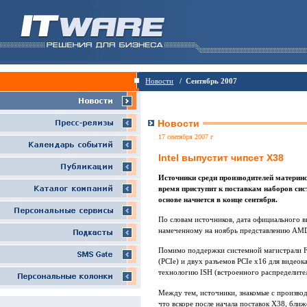
Новости
/ Сентябрь 2007
Новости
17 сентября 2007 г
Intel выпустит чипсет Х38
Источники среди производителей материнс
время приступит к поставкам наборов сис
основе начнется в конце сентября.
По словам источников, дата официального 
намеченному на ноябрь представлению AM
Помимо поддержки системной магистрали F
(PCIe) и двух разъемов PCIe x16 для видео
технологию ISH (встроенного распределител
Между тем, источники, знакомые с произво
что вскоре после начала поставок X38, ближ