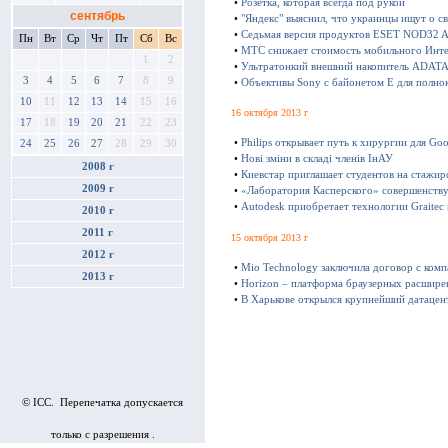
•
Розетка, которая всегда под рукой
сентябрь
•
"Яндекс" выяснил, что украинцы ищут о с
•
Седьмая версия продуктов ESET NOD32 Ant
Пн
Вт
Ср
Чт
Пт
Сб
Вс
•
МТС снижает стоимость мобильного Инте
1
2
•
Ультратонкий внешний накопитель ADATA 
3
4
5
6
7
8
9
•
Объективы Sony с байонетом E для полно
10
11
12
13
14
15
16
16 октября 2013 г
17
18
19
20
21
22
23
•
Philips открывает путь к хирургии для Goo
24
25
26
27
28
29
30
•
Нові зміни в складі членів ІнАУ
2008 г
•
Киевстар приглашает студентов на стажир
2009 г
•
«Лаборатория Касперского» совершенству
•
Autodesk приобретает технологии Graitec
2010 г
2011 г
15 октября 2013 г
2012 г
•
Mio Technology заключила договор с ком
2013 г
•
Horizon – платформа браузерных расшире
•
В Харькове открылся крупнейший датацен
© ICC. Перепечатка допускается
только с разрешения .