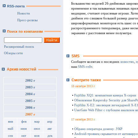
Большинство моделей 26-дюймовых широко
RSS-лента
применение в так называемых нишевых при
медицине, считают отраслевые игроки. Хотя
Новости
дюймов это слишком большой размер диагон
Пресс-релизы
широкоформатных мониторов есть шанс со в
распространенного типоразмера, даже несм
Поиск по компаниям
экранами с расстояния менее полуметра.
Расширенный поиск
Обзоры сети
SMS
Сообщите коллегам о последних
новостях
,
п
наш
SMS-гейт
.
Архив новостей
Смотрите также
2002 г
18 октября 2013 г
2003 г
2004 г
•
Fujifilm XQ1: компактная камера Х-серии
•
Обновление Kaspersky Security для SharePo
2005 г
•
Fujifilm X-E2: эволюция легендарной X-E
2006 г
•
UserGate Web Filter с глубоким анализом к
2007 г
17 октября 2013 г
янв
фев
мар
апр
май
июн
июл
авг
•
Обрано оператора домену .УКР
•
Android-троянец скрывается от антивирус
сен
окт
ноя
дек