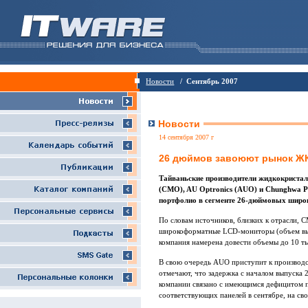
Новости
/ Сентябрь 2007
Новости
14 сентября 2007 г
26 дюймов завоюют рынок Ж
Тайваньские производители жидкокристалли
(CMO), AU Optronics (AUO) и Chunghwa Pi
портфолио в сегменте 26-дюймовых широ
По словам источников, близких к отрасли, 
широкоформатные LCD-мониторы (объем выпу
компания намерена довести объемы до 10 ты
В свою очередь AUO приступит к производс
отмечают, что задержка с началом выпуск
компании связано с имеющимся дефицитом па
соответствующих панелей в сентябре, на св