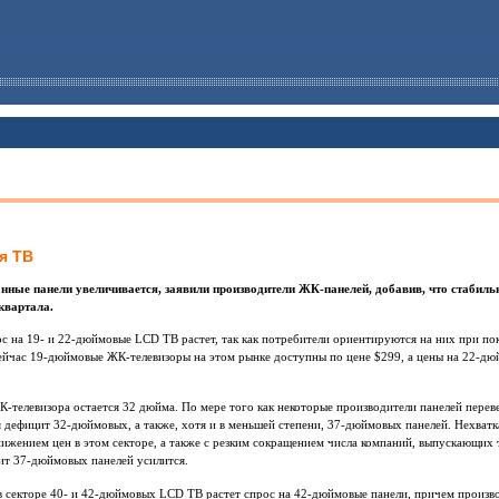
я ТВ
нные панели увеличивается, заявили производители ЖК-панелей, добавив, что стабиль
квартала.
с на 19- и 22-дюймовые LCD ТВ растет, так как потребители ориентируются на них при пок
Сейчас 19-дюймовые ЖК-телевизоры на этом рынке доступны по цене $299, а цены на 22-дю
телевизора остается 32 дюйма. По мере того как некоторые производители панелей перев
 дефицит 32-дюймовых, а также, хотя и в меньшей степени, 37-дюймовых панелей. Нехватк
снижением цен в этом секторе, а также с резким сокращением числа компаний, выпускающих
ит 37-дюймовых панелей усилится.
в секторе 40- и 42-дюймовых LCD ТВ растет спрос на 42-дюймовые панели, причем произво