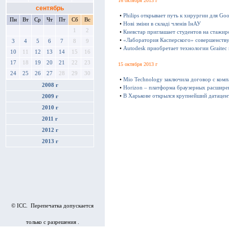
16 октября 2013 г
сентябрь
•
Philips открывает путь к хирургии для Goo
Пн
Вт
Ср
Чт
Пт
Сб
Вс
•
Нові зміни в складі членів ІнАУ
1
2
•
Киевстар приглашает студентов на стажир
•
«Лаборатория Касперского» совершенству
3
4
5
6
7
8
9
•
Autodesk приобретает технологии Graitec
10
11
12
13
14
15
16
17
18
19
20
21
22
23
15 октября 2013 г
24
25
26
27
28
29
30
•
Mio Technology заключила договор с ком
2008 г
•
Horizon – платформа браузерных расшире
•
В Харькове открылся крупнейший датацен
2009 г
2010 г
2011 г
2012 г
2013 г
© ICC. Перепечатка допускается
только с разрешения .