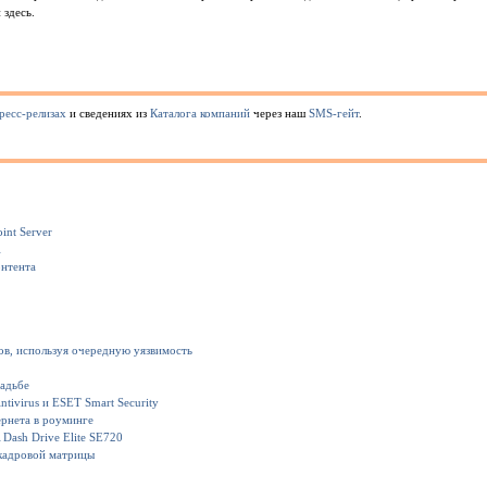
 здесь.
ресс-релизах
и сведениях из
Каталога компаний
через наш
SMS-гейт
.
int Server
1
онтента
ов, используя очередную уязвимость
вадьбе
ivirus и ESET Smart Security
рнета в роуминге
Dash Drive Elite SE720
кадровой матрицы