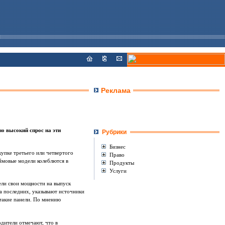
Реклама
но высокий спрос на эти
Рубрики
Бизнес
упке третьего или четвертого
Право
ймовые модели колеблются в
Продукты
Услуги
ели свои мощности на выпуск
а последних, указывают источники
 такие панели. По мнению
дители отмечают, что в