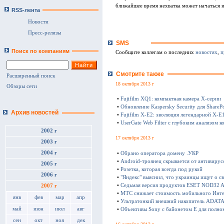
ближайшее время нехватка может начаться и
RSS-лента
Новости
Пресс-релизы
SMS
Поиск по компаниям
Сообщите коллегам о последних
новостях
,
п
Смотрите также
Расширенный поиск
18 октября 2013 г
Обзоры сети
•
Fujifilm XQ1: компактная камера Х-серии
•
Обновление Kaspersky Security для SharePo
Архив новостей
•
Fujifilm X-E2: эволюция легендарной X-E
•
UserGate Web Filter с глубоким анализом к
2002 г
17 октября 2013 г
2003 г
2004 г
•
Обрано оператора домену .УКР
•
Android-троянец скрывается от антивирус
2005 г
•
Розетка, которая всегда под рукой
2006 г
•
"Яндекс" выяснил, что украинцы ищут о с
•
Седьмая версия продуктов ESET NOD32 Ant
2007 г
•
МТС снижает стоимость мобильного Инте
янв
фев
мар
апр
•
Ультратонкий внешний накопитель ADATA 
май
июн
июл
авг
•
Объективы Sony с байонетом E для полно
сен
окт
ноя
дек