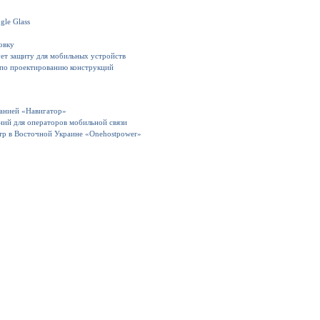
gle Glass
овку
ет защиту для мобильных устройств
 по проектированию конструкций
панией «Навигатор»
ний для операторов мобильной связи
тр в Восточной Украине «Onehostpower»