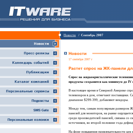
Новости
/ Сентябрь 2007
Новости
17 сентября 2007 г
Растет спрос на ЖК-панели дл
Спрос на жидкокристаллические телевизио
продукты сохранится как минимум до IV 
В настоящее время в Северной Америке спро
телевизоров в дом, отмечают поставщики. 
диапазоне $299-399, добавляют вендоры.
Между тем, самым популярным размером ЖК-
панелей для мониторов, на рынке ощущается
среди производителей панелей, связана со 
источников, во второй половине года дефиц
На фоне повышения привлекательности цен 