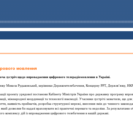
фрового мовлення
боча зустріч щодо впровадження цифрового телерадіомовлення в Україні.
в’язку Микола Рудьковський, керівники Держкомтелебачення, Концерну РРТ, Держзв’язку, НКРЗ
кації проекту урядової постанови Кабінету Міністрів України про державну програму впр
ізації, міжнародної координації та технології взаємодії. Учасники зустрічі зазначили, що для
риття, наявність приймачів, розробка структурної мережі, внесення змін до чинного законод
 який дозволив би надалі враховувати всі практичні переваги та недоліки. За результатами
ого комплексу дій із впровадження цифрового телебачення в нашій державі.