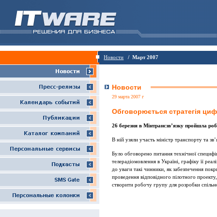
Новости
/ Март 2007
Новости
29 марта 2007 г
Обговорюється стратегія ци
26 березня в Мінтрансзв’язку пройшла ро
В ній узяли участь міністр транспорту та з
Було обговорено питання технічної специфі
телерадіомовлення в Україні, графіку її реал
до уваги такі чинники, як забезпечення пок
проведення відповідного пілотного проекту,
створити робочу групу для розробки спільн