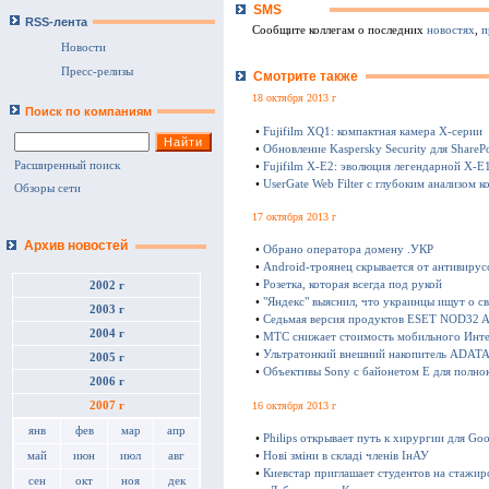
SMS
RSS-лента
Сообщите коллегам о последних
новостях
,
п
Новости
Пресс-релизы
Смотрите также
18 октября 2013 г
Поиск по компаниям
•
Fujifilm XQ1: компактная камера Х-серии
•
Обновление Kaspersky Security для SharePo
Расширенный поиск
•
Fujifilm X-E2: эволюция легендарной X-E
•
UserGate Web Filter с глубоким анализом к
Обзоры сети
17 октября 2013 г
Архив новостей
•
Обрано оператора домену .УКР
•
Android-троянец скрывается от антивирус
•
Розетка, которая всегда под рукой
2002 г
•
"Яндекс" выяснил, что украинцы ищут о с
2003 г
•
Седьмая версия продуктов ESET NOD32 Ant
2004 г
•
МТС снижает стоимость мобильного Инте
•
Ультратонкий внешний накопитель ADATA 
2005 г
•
Объективы Sony с байонетом E для полно
2006 г
16 октября 2013 г
2007 г
янв
фев
мар
апр
•
Philips открывает путь к хирургии для Goo
•
Нові зміни в складі членів ІнАУ
май
июн
июл
авг
•
Киевстар приглашает студентов на стажир
сен
окт
ноя
дек