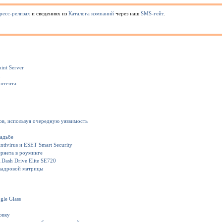
ресс-релизах
и сведениях из
Каталога компаний
через наш
SMS-гейт
.
int Server
1
онтента
ов, используя очередную уязвимость
вадьбе
ivirus и ESET Smart Security
рнета в роуминге
Dash Drive Elite SE720
кадровой матрицы
gle Glass
овку