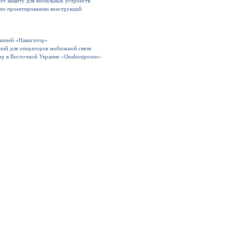
ет защиту для мобильных устройств
 по проектированию конструкций
панией «Навигатор»
ний для операторов мобильной связи
тр в Восточной Украине «Onehostpower»