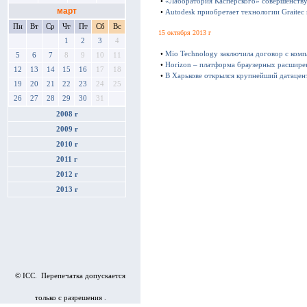
•
«Лаборатория Касперского» совершенству
март
•
Autodesk приобретает технологии Graitec
Пн
Вт
Ср
Чт
Пт
Сб
Вс
15 октября 2013 г
1
2
3
4
•
Mio Technology заключила договор с ком
5
6
7
8
9
10
11
•
Horizon – платформа браузерных расшире
12
13
14
15
16
17
18
•
В Харькове открылся крупнейший датацен
19
20
21
22
23
24
25
26
27
28
29
30
31
2008 г
2009 г
2010 г
2011 г
2012 г
2013 г
© ICC. Перепечатка допускается
только с разрешения .