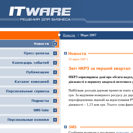
Новости
/ Март 2007
Новости
29 марта 2007 г
Звіт НКРЗ за перший квартал
НКРЗ оприлюднила дані про обсяги надхо
діяльності в першому кварталі поточного 
Найбільше доходів державі принесла плата 
грн. За виділення номерного ресурсу до дер
переоформлення ліцензій на користування РЧР
діяльності – 1,13 млн грн. Усього сума фак
SMS
Сообщите коллегам о последних
новостях
,
п