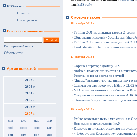
наш
SMS-гейт
.
RSS-лента
Новости
Смотрите также
Пресс-релизы
18 октября 2013 г
Поиск по компаниям
•
Fujifilm XQ1: компактная камера Х-серии
•
Обновление Kaspersky Security для SharePo
•
Fujifilm X-E2: эволюция легендарной X-E
Расширенный поиск
•
UserGate Web Filter с глубоким анализом к
Обзоры сети
17 октября 2013 г
•
Обрано оператора домену .УКР
Архив новостей
•
Android-троянец скрывается от антивирус
•
Розетка, которая всегда под рукой
2002 г
•
"Яндекс" выяснил, что украинцы ищут о с
•
Седьмая версия продуктов ESET NOD32 Ant
2003 г
•
МТС снижает стоимость мобильного Инте
2004 г
•
Ультратонкий внешний накопитель ADATA 
•
Объективы Sony с байонетом E для полно
2005 г
2006 г
16 октября 2013 г
2007 г
•
Philips открывает путь к хирургии для Goo
янв
фев
мар
апр
•
Нові зміни в складі членів ІнАУ
май
июн
июл
авг
•
Киевстар приглашает студентов на стажир
•
«Лаборатория Касперского» совершенству
сен
окт
ноя
дек