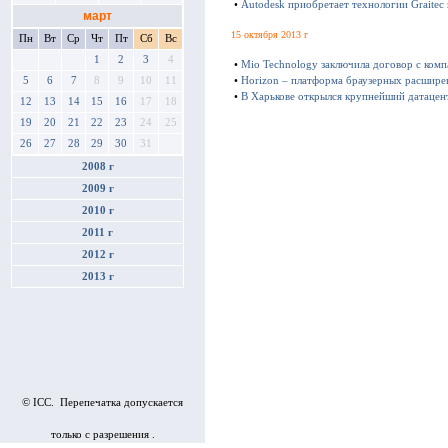
•
Autodesk приобретает технологии Graitec
март
15 октября 2013 г
Пн
Вт
Ср
Чт
Пт
Сб
Вс
1
2
3
4
•
Mio Technology заключила договор с ком
5
6
7
8
9
10
11
•
Horizon – платформа браузерных расшире
•
В Харькове открылся крупнейший датацен
12
13
14
15
16
17
18
19
20
21
22
23
24
25
26
27
28
29
30
31
2008 г
2009 г
2010 г
2011 г
2012 г
2013 г
© ICC. Перепечатка допускается
только с разрешения .