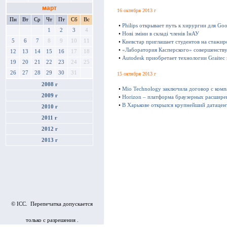
март
16 октября 2013 г
Пн
Вт
Ср
Чт
Пт
Сб
Вс
•
Philips открывает путь к хирургии для Goo
1
2
3
4
•
Нові зміни в складі членів ІнАУ
5
6
7
8
9
10
11
•
Киевстар приглашает студентов на стажир
•
«Лаборатория Касперского» совершенству
12
13
14
15
16
17
18
•
Autodesk приобретает технологии Graitec
19
20
21
22
23
24
25
26
27
28
29
30
31
15 октября 2013 г
2008 г
•
Mio Technology заключила договор с ком
2009 г
•
Horizon – платформа браузерных расшире
•
В Харькове открылся крупнейший датацен
2010 г
2011 г
2012 г
2013 г
© ICC. Перепечатка допускается
только с разрешения .