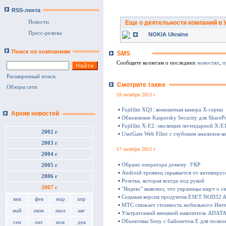
RSS-лента
Новости
Еще о деятельности компаний в 
Пресс-релизы
NOKIA Ukraine
Поиск по компаниям
SMS
Сообщите коллегам о последних
новостях
,
п
Расширенный поиск
Смотрите также
Обзоры сети
18 октября 2013 г
•
Fujifilm XQ1: компактная камера Х-серии
Архив новостей
•
Обновление Kaspersky Security для SharePo
•
Fujifilm X-E2: эволюция легендарной X-E
2002 г
•
UserGate Web Filter с глубоким анализом к
2003 г
17 октября 2013 г
2004 г
•
Обрано оператора домену .УКР
2005 г
•
Android-троянец скрывается от антивирус
2006 г
•
Розетка, которая всегда под рукой
2007 г
•
"Яндекс" выяснил, что украинцы ищут о с
•
Седьмая версия продуктов ESET NOD32 Ant
янв
фев
мар
апр
•
МТС снижает стоимость мобильного Инте
май
июн
июл
авг
•
Ультратонкий внешний накопитель ADATA 
•
Объективы Sony с байонетом E для полно
сен
окт
ноя
дек