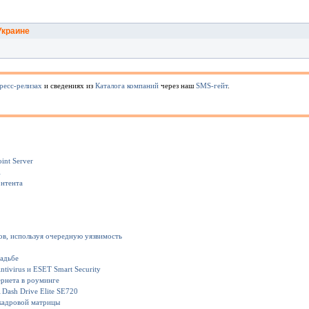
Украине
ресс-релизах
и сведениях из
Каталога компаний
через наш
SMS-гейт
.
int Server
1
онтента
ов, используя очередную уязвимость
вадьбе
ivirus и ESET Smart Security
рнета в роуминге
Dash Drive Elite SE720
кадровой матрицы