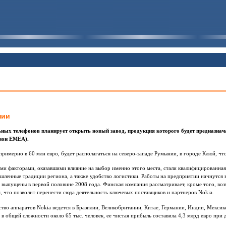
нии
ных телефонов планирует открыть новый завод, продукция которого будет предназнача
ион EMEA).
римерно в 60 млн евро, будет располагаться на северо-западе Румынии, в городе Клюй, что
ми факторами, оказавшими влияние на выбор именно этого места, стали квалифицированная 
ышленные традиции региона, а также удобство логистики. Работы на предприятии начнутся 
 выпущены в первой половине 2008 года. Финская компания рассматривает, кроме того, во
, что позволит перенести сюда деятельность ключевых поставщиков и партнеров Nokia.
тво аппаратов Nokia ведется в Бразилии, Великобритании, Китае, Германии, Индии, Мекси
 общей сложности около 65 тыс. человек, ее чистая прибыль составила 4,3 млрд евро при 