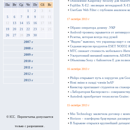
•
Обновление Kaspersky Security для SharePo
Пн
Вт
Ср
Чт
Пт
Сб
Вс
•
Fujifilm X-E2: эволюция легендарной X-E
•
UserGate Web Filter с глубоким анализом к
1
2
3
4
5
6
7
8
9
10
11
17 октября 2013 г
12
13
14
15
16
17
18
•
Обрано оператора домену .УКР
19
20
21
22
23
24
25
•
Android-троянец скрывается от антивирус
26
27
28
29
30
•
Розетка, которая всегда под рукой
•
"Яндекс" выяснил, что украинцы ищут о с
2007 г
•
Седьмая версия продуктов ESET NOD32 Ant
2008 г
•
МТС снижает стоимость мобильного Инте
2009 г
•
Ультратонкий внешний накопитель ADATA 
•
Объективы Sony с байонетом E для полно
2010 г
2011 г
16 октября 2013 г
2012 г
•
Philips открывает путь к хирургии для Goo
2013 г
•
Нові зміни в складі членів ІнАУ
•
Киевстар приглашает студентов на стажир
•
«Лаборатория Касперского» совершенству
•
Autodesk приобретает технологии Graitec
15 октября 2013 г
•
Mio Technology заключила договор с ком
© ICC. Перепечатка допускается
•
Horizon – платформа браузерных расшире
•
В Харькове открылся крупнейший датацен
только с разрешения .