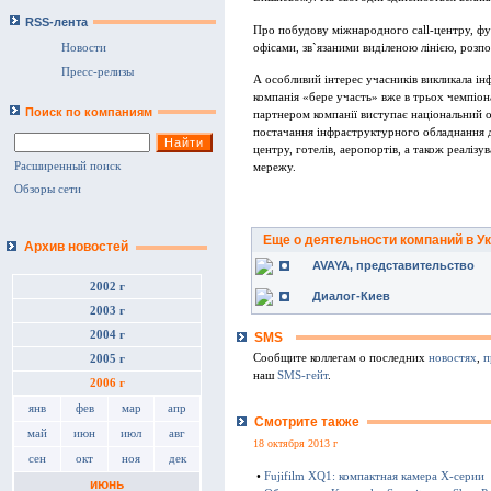
RSS-лента
Про побудову мiжнародного call-центру, фун
офiсами, зв`язаними видiленою лiнiєю, розп
Новости
Пресс-релизы
А особливий iнтерес учасникiв викликала iн
компанiя «бере участь» вже в трьох чемпiон
Поиск по компаниям
партнером компанiї виступає нацiональний 
постачання iнфраструктурного обладнання дл
центру, готелiв, аеропортiв, а також реалiз
Расширенный поиск
мережу.
Обзоры сети
Еще о деятельности компаний в У
Архив новостей
AVAYA, представительство
2002 г
Диалог-Киев
2003 г
2004 г
SMS
Сообщите коллегам о последних
новостях
,
п
2005 г
наш
SMS-гейт
.
2006 г
янв
фев
мар
апр
Смотрите также
май
июн
июл
авг
18 октября 2013 г
сен
окт
ноя
дек
•
Fujifilm XQ1: компактная камера Х-серии
июнь