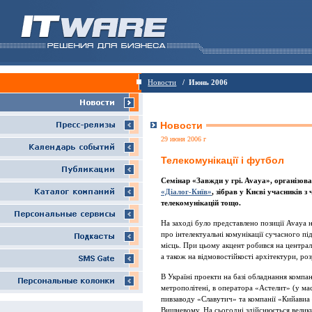
Новости
/ Июнь 2006
Новости
29 июня 2006 г
Телекомунiкацiї i футбол
Семiнар «Завжди у грi. Avaya», органiзов
«Дiалог-Київ»
, зiбрав у Києвi учасникiв з
телекомунiкацiй тощо.
На заходi було представлено позицiї Avaya 
про iнтелектуальнi комунiкацiї сучасного пi
мiсць. При цьому акцент робився на централi
а також на вiдмовостiйкостi архiтектури, ро
В Українi проекти на базi обладнання компан
метрополiтенi, в оператора «Астелит» (у ма
пивзаводу «Славутич» та компанiї «Кийавиа 
Вишневому. На сьогоднi здiйснюється велики