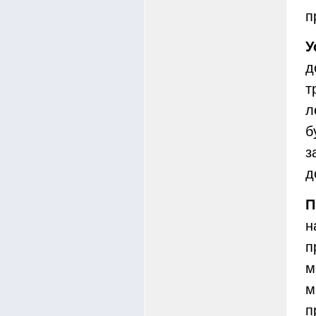
п
У
д
т
л
б
з
д
П
н
п
м
м
п