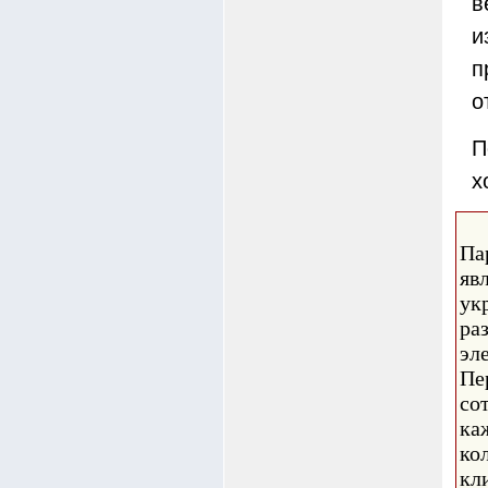
в
и
п
о
П
х
Па
яв
ук
ра
эл
Пе
со
ка
ко
кл