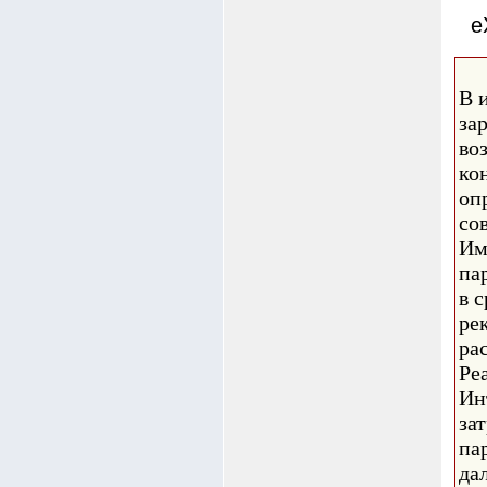
e
В 
за
во
ко
оп
со
Им
па
в 
ре
ра
Ре
Ин
за
па
да