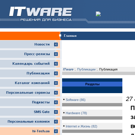
Главная
ITware
:.
Публикации
:. Публикация
Разделы
27 
Software (86)
П
Hardware (78)
з
в
Internet и Жизнь (82)