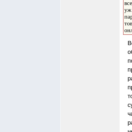
вс
уж
па
то
он
В
о
п
п
р
п
т
с
ч
р
н