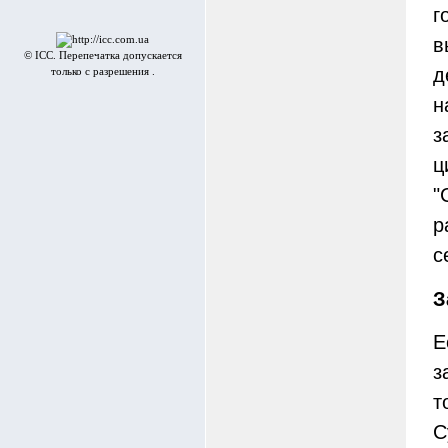
г
в
© ICC. Перепечатка допускается
д
только с разрешения .
н
з
ц
"
р
с
З
Е
з
т
С