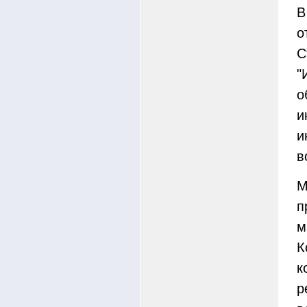
В
о
С
"
о
и
и
в
М
п
м
К
к
р