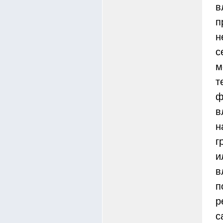
в
п
н
с
м
т
ф
в
н
г
и
в
п
р
с