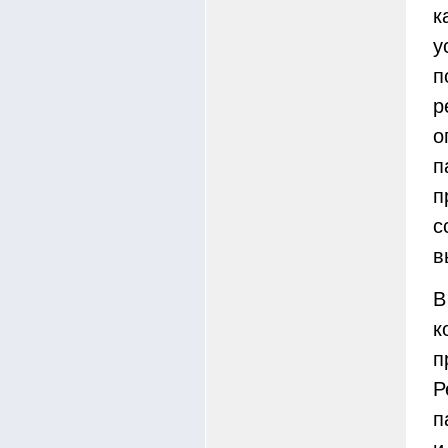
к
у
п
р
о
п
п
с
в
В
к
п
Р
п