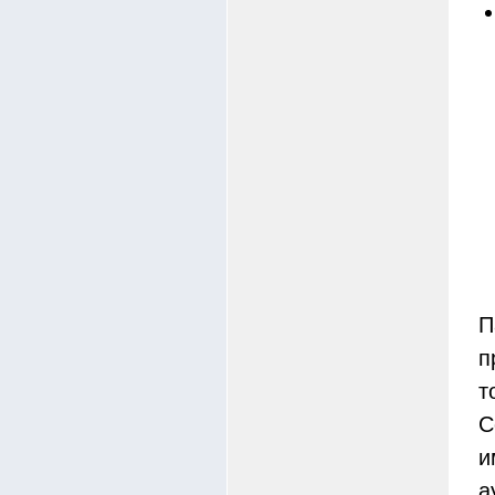
П
п
т
С
и
а