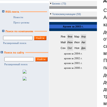
д
Бизнес (73)
С
RSS-лента
Телекоммуникации (59)
А
Новости
Пресс-релизы
к
Архив за 2003 г.
д
Поиск по компаниям
Янв
Фев
Мар
Апр
о
Май
Июн
Июл
Авг
Расширенный поиск
с
Сен
Окт
Ноя
Дек
м
Поиск по сайту
архив за 2004 г.
архив за 2002 г.
П
архив за 2001 г.
Расширенный поиск
п
архив за 2000 г.
д
д
д
т
м