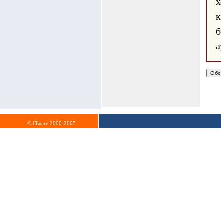
х
б
а
© ITware 2000-2007