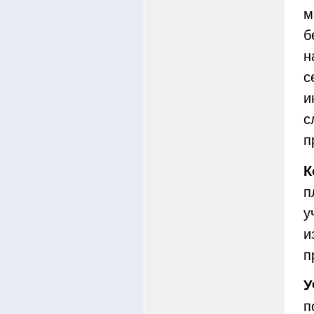
м
б
н
с
и
с
п
К
п
у
и
п
У
п