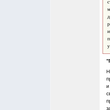
с
д
р
п
у
"
Н
п
и
с
п
з