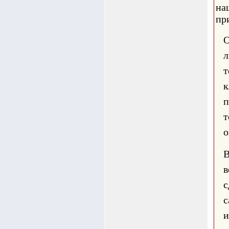
на
пр
О
л
т
к
п
т
о
в
с
с
и