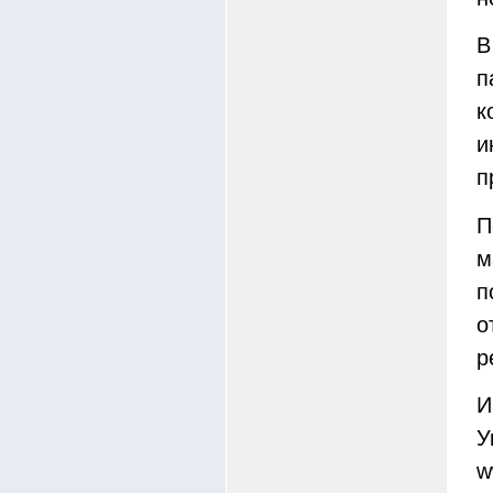
В
п
к
и
п
П
м
п
о
р
И
У
w