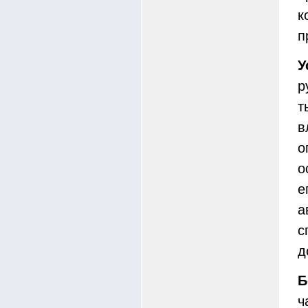
к
п
У
р
т
в
о
о
е
а
с
д
Б
ч