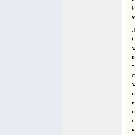
И
э
Д
С
з
к
т
с
з
п
н
с
к