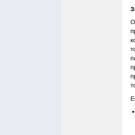
З
О
п
к
т
п
п
п
т
Е