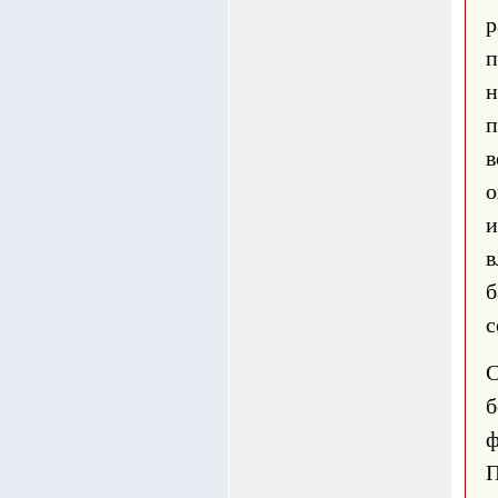
р
н
в
о
и
в
с
С
б