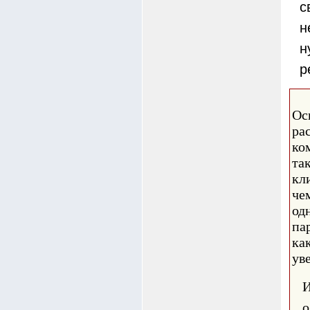
с
н
н
р
Ос
ра
ко
та
кл
че
од
па
ка
ув
И
о