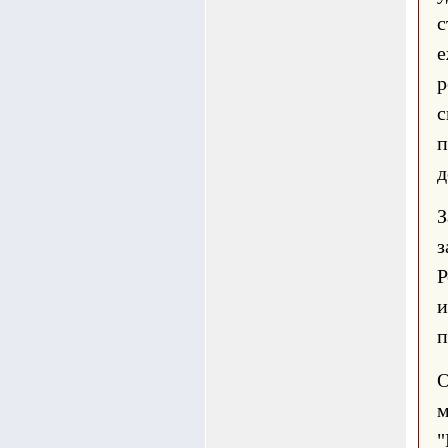
с
е
р
п
д
З
з
и
п
О
м
"