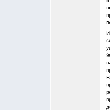
и
п
п
п
И
с
у
9
п
п
Р
р
п
д