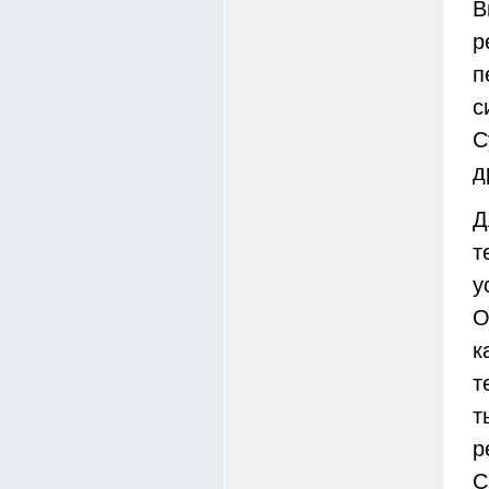
В
р
п
с
C
д
Д
т
у
О
к
т
т
р
C