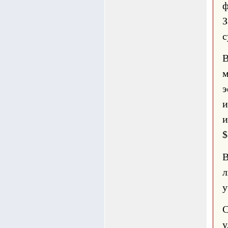
ф
З
с
В
э
и
и
$
В
л
у
С