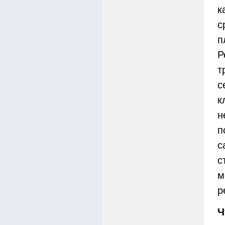
к
с
п
Р
т
с
к
н
п
с
с
м
р
Ч