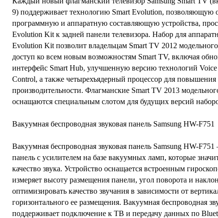
Каждый новый флагманский телевизор Samsung Smart TV (вк
9) поддерживает технологию Smart Evolution, позволяющую 
программную и аппаратную составляющую устройства, прос
Evolution Kit к задней панели телевизора. Набор для аппара
Evolution Kit позволит владельцам Smart TV 2012 модельного
доступ ко всем новым возможностям Smart TV, включая обн
интерфейс Smart Hub, улучшенную версию технологий Voice I
Control, а также четырехъядерный процессор для повышения
производительности. Флагманские Smart TV 2013 модельного
оснащаются специальным слотом для будущих версий наборов
Вакуумная беспроводная звуковая панель Samsung HW-F751
Вакуумная беспроводная звуковая панель Samsung HW-F751 –
панель с усилителем на базе вакуумных ламп, которые знач
качество звука. Устройство оснащается встроенным гироско
измеряет высоту размещения панели, угол поворота и наклон
оптимизировать качество звучания в зависимости от вертика
горизонтального ее размещения. Вакуумная беспроводная зв
поддерживает подключение к ТВ и передачу данных по Bluet